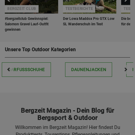
BERGZEIT CLUB
TESTBERICHTE
TESTS
#bergzeitclub Gewinnspiel:
Der Lowa Maddox Pro GTX Low
Die bes
Salomon Gravel Lauf-Outfit
SL Wanderschuh im Test
für den 
gewinnen
Unsere Top Outdoor Kategorien
BARFUSSSCHUHE
DAUNENJACKEN
Bergzeit Magazin - Dein Blog für
Bergsport & Outdoor
Willkommen im Bergzeit Magazin! Hier findest Du
Produkttests, Tourentipps, Pflegeanleitungen und