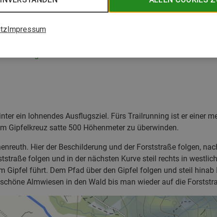
tz
Impressum
anoramaweg
ter ein lohnendes Ausflugsziel. Fürs Trailrunning ist er einer me
zum Gipfelkreuz satte 500 Höhenmeter zu überwinden.
enreuth. Hier der Beschilderung und der Forststraße folgen, nac
ststraße folgen und in der nächsten Kurve steil rechts in westli
 Gipfel führt. Dem Pfad über den Gipfel folgen und steil hinab 
 schöne Almwiesen in den Wald bis man wieder auf die Forststra