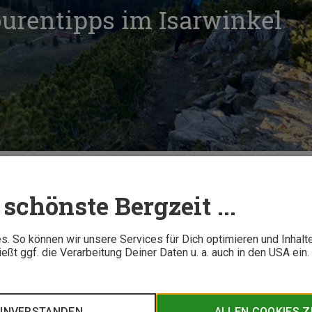
ourentipps im Isarwinkel
tipps im Isarwinkel
schönste Bergzeit ...
3 M
. So können wir unsere Services für Dich optimieren und Inhalt
ßt ggf. die Verarbeitung Deiner Daten u. a. auch in den USA ein
 wie Sand am Meer. Doch bei diesen Tipps liegt der Fokus auf 
nnten aber im Laufschritt ganz neue Möglichkeiten bieten un
quad stellt Dir seine drei liebsten Touren vor!
EINVERSTANDEN
ALLEN COOKIES 