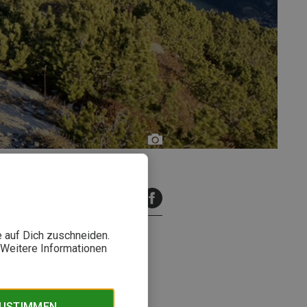
inuten Lesezeit
e auf Dich zuschneiden.
. Weitere Informationen
laufbaren Rundtouren, die beim
d richtig viel Spaß machen.
ZUSTIMMEN