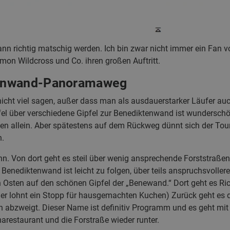
nn richtig matschig werden. Ich bin zwar nicht immer ein Fan v
mon Wildcross und Co. ihren großen Auftritt.
enwand-Panoramaweg
cht viel sagen, außer dass man als ausdauerstarker Läufer auch
l über verschiedene Gipfel zur Benediktenwand ist wunderschön
ällen allein. Aber spätestens auf dem Rückweg dünnt sich der T
n.
ahn. Von dort geht es steil über wenig ansprechende Forststraßen 
Benediktenwand ist leicht zu folgen, über teils anspruchsvollere
sten auf den schönen Gipfel der „Benewand.“ Dort geht es Ri
(Hier lohnt ein Stopp für hausgemachten Kuchen) Zurück geht e
n abzweigt. Dieser Name ist definitiv Programm und es geht mit 
arestaurant und die Forstraße wieder runter.