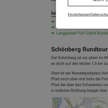
Inhalt
Einstellungen
Datenschu
Schönberg Rundtour
Brauneck-Benediktenwand-P
Lenggrieser Fünf Gipfel Runde
Schönberg Rundtour
Der Schönberg ist vor allem im Win
es doch auf den letzten 1,5 km 
Start ist der Wanderparkplatz Hoh
Pfad nach oben erst links der For
Pfad der über das Schaukreuz zum
in östlicher Richtung bergab über