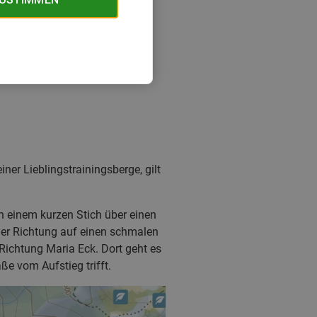
iner Lieblingstrainingsberge, gilt
h einem kurzen Stich über einen
cher Richtung auf einen schmalen
Richtung Maria Eck. Dort geht es
ße vom Aufstieg trifft.