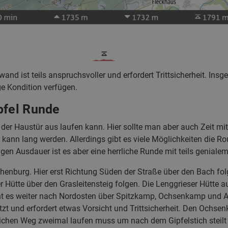
nd ist teils anspruchsvoller und erfordert Trittsicherheit. Insg
e Kondition verfügen.
pfel Runde
 der Haustür aus laufen kann. Hier sollte man aber auch Zeit mi
 kann lang werden. Allerdings gibt es viele Möglichkeiten die 
tigen Ausdauer ist es aber eine herrliche Runde mit teils geniale
ohenburg. Hier erst Richtung Süden der Straße über den Bach fol
 Hütte über den Grasleitensteig folgen. Die Lenggrieser Hütte 
eht es weiter nach Nordosten über Spitzkamp, Ochsenkamp und 
etzt und erfordert etwas Vorsicht und Trittsicherheit. Den Ochs
ichen Weg zweimal laufen muss um nach dem Gipfelstich steilt 