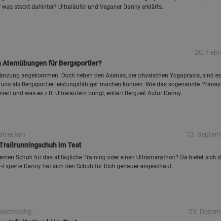
was steckt dahinter? Ultraläufer und Veganer Danny erklärts.
20. Febr
 Atemübungen für Bergsportler?
rgänzung angekommen. Doch neben den Asanas, der physischen Yogapraxis, sind es
 uns als Bergsportler leistungsfähiger machen können. Wie das sogenannte Pran
iert und was es z.B. Ultraläufern bringt, erklärt Bergzeit Autor Danny.
strecken
13. Septem
 Trailrunningschuh im Test
men Schuh für das alltägliche Training oder einen Ultramarathon? Da bietet sich d
r-Experte Danny hat sich den Schuh für Dich genauer angeschaut.
Nachhaltig.
23. Dezem