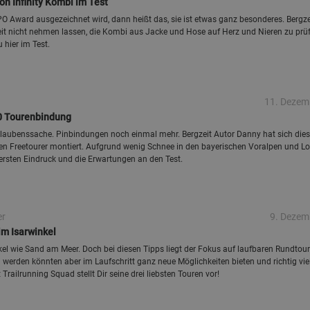
on Infinity Kombi im Test
 Award ausgezeichnet wird, dann heißt das, sie ist etwas ganz besonderes. Bergzei
eit nicht nehmen lassen, die Kombi aus Jacke und Hose auf Herz und Nieren zu prü
u hier im Test.
11. Dezem
10 Tourenbindung
laubenssache. Pinbindungen noch einmal mehr. Bergzeit Autor Danny hat sich dies
inen Freetourer montiert. Aufgrund wenig Schnee in den bayerischen Voralpen und 
en ersten Eindruck und die Erwartungen an den Test.
er
9. Dezem
im Isarwinkel
nkel wie Sand am Meer. Doch bei diesen Tipps liegt der Fokus auf laufbaren Rundtour
erden könnten aber im Laufschritt ganz neue Möglichkeiten bieten und richtig vie
ailrunning Squad stellt Dir seine drei liebsten Touren vor!