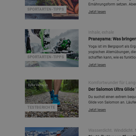
Ernährungsform setzen. Aber 
SPORTARTEN-TIPPS
Jetzt lesen
Inhale, exhale
Bergzeit
Pranayama: Was bringen
Yoga ist im Bergsport als E
yogischen Atemübungen, die
SPORTARTEN-TIPPS
schaffen kann, wie es funktion
Jetzt lesen
Komfortwunder für Lang
Sylke Verheyen
Der Salomon Ultra Glide
Du suchst einen extrem beque
Glide von Salomon an. Läufe
TESTBERICHTE
Jetzt lesen
Wasserdicht. Winddicht. 
Daniel-Juraj Zidaric