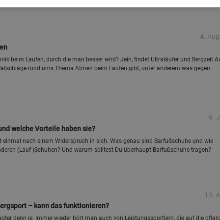
4. Aug
fen
hnik beim Laufen, durch die man besser wird? Jein, findet Ultraläufer und Bergzeit A
l Ratschläge rund ums Thema Atmen beim Laufen gibt, unter anderem was gegen
9. 
nd welche Vorteile haben sie?
rst einmal nach einem Widerspruch in sich. Was genau sind Barfußschuhe und wie
anderen (Lauf-)Schuhen? Und warum solltest Du überhaupt Barfußschuhe tragen?
10. A
rgsport – kann das funktionieren?
ter denn je. Immer wieder hört man auch von Leistungssportlern, die auf die pflan