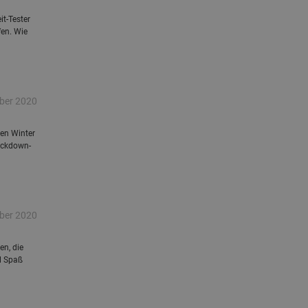
t-Tester
fen. Wie
ber 2020
en Winter
Lockdown-
ber 2020
en, die
l Spaß