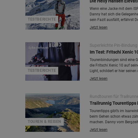
Die Helly Hansen Elevati
Wenn eine Jacke mit dem ISPO
Danny hat sich die Gelegenh
TESTBERICHTE
sein Fazit ausfällt, erfährst D
Jetzt lesen
Superleichte Pin-Bindung
Sylke Verheyen
Im Test: Fritschi Xenic 
Tourenbindungen sind eine G
die Fritschi Xenic 10 auf se
TESTBERICHTE
Light, schildert er hier sein
Jetzt lesen
Rundtouren für Trailrunn
Trailrunnig Tourentipps 
Tourentipps gibt’s im Isarwi
beim Gehen schon etwas zäh w
TOUREN & REISEN
machen. Danny vom Bergzeit Tr
Jetzt lesen