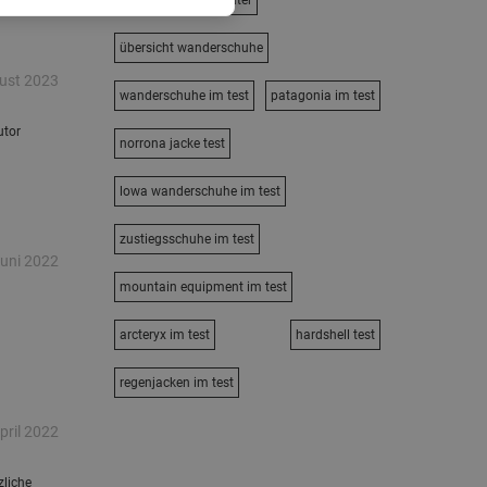
bergzeit größenberater
übersicht wanderschuhe
ust 2023
wanderschuhe im test
patagonia im test
utor
norrona jacke test
lowa wanderschuhe im test
zustiegsschuhe im test
Juni 2022
mountain equipment im test
arcteryx im test
hardshell test
regenjacken im test
pril 2022
zliche