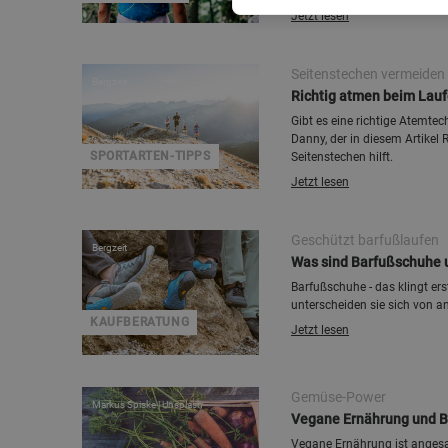
Jetzt lesen
Seitenstechen vermeiden
Bergzeit
Richtig atmen beim Lau
Gibt es eine richtige Atemtec
Danny, der in diesem Artike
SPORTARTEN-TIPPS
Seitenstechen hilft.
Jetzt lesen
Geschützt barfußlaufen
Bergzeit
Was sind Barfußschuhe u
Barfußschuhe - das klingt e
unterscheiden sie sich von 
KAUFBERATUNG
Jetzt lesen
Gemüse-Power
Markus Spiske | Unsplash
Vegane Ernährung und Be
Vegane Ernährung ist angesag