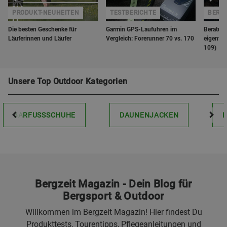
PRODUKT-NEUHEITEN
TESTBERICHTE
BERGZ
Die besten Geschenke für
Garmin GPS-Laufuhren im
Beratung
Läuferinnen und Läufer
Vergleich: Forerunner 70 vs. 170
eigentli
109)
Unsere Top Outdoor Kategorien
BARFUSSSCHUHE
DAUNENJACKEN
Bergzeit Magazin - Dein Blog für
Bergsport & Outdoor
Willkommen im Bergzeit Magazin! Hier findest Du
Produkttests, Tourentipps, Pflegeanleitungen und