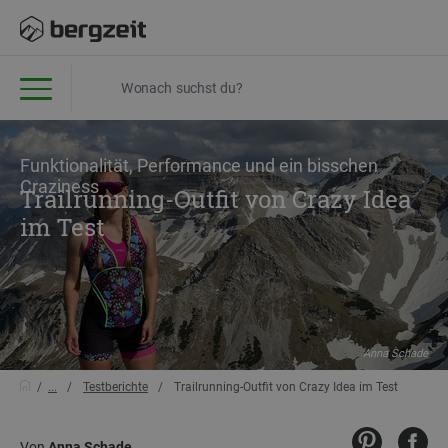
Funktionalität, Performance und ein bisschen
Craziness
Trailrunning-Outfit von Crazy Idea
im Test
Anna Schade
...
Testberichte
Trailrunning-Outfit von Crazy Idea im Test
Von
Anna Schade