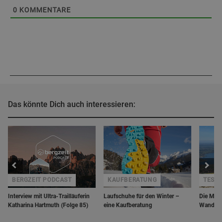
0
KOMMENTARE
Das könnte Dich auch interessieren:
BERGZEIT PODCAST
KAUFBERATUNG
TEST
Interview mit Ultra-Trailläuferin
Laufschuhe für den Winter –
Die Merr
Katharina Hartmuth (Folge 85)
eine Kaufberatung
Wanders