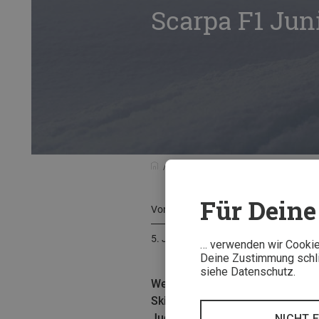
Scarpa F1 Jun
Tests & Neuheiten
Testberichte
Für Deine 
Von
Stefan Rehm
5. Januar 2023
… verwenden wir Cookies
Deine Zustimmung schlie
siehe Datenschutz.
Wenn die Kinder größer und die S
Skitourenausrüstung. Mit dem F
Jugendlichen gerecht wird. Teste
NICHT 