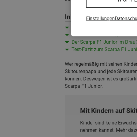
Inhalt
Einstellungen
Datenschu
Facts zum F1 Junior Tourensk
Passform & Handling: der Scar
Der Scarpa F1 Junior im Drau
Test-Fazit zum Scarpa F1 Juni
Wer regelmäßig mit seinen Kindern
Skitourenpapa und jede Skitoure
können. Deswegen ist es großarti
Scarpa F1 Junior.
Mit Kindern auf Ski
Kinder sind keine Erwachs
nehmen kannst. Mehr dazu