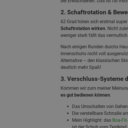
bei Erwachsenen. Das ist für mich
2. Schaftrotation & Bewe
62 Grad hören sich erstmal super 
Schaftrotation wirken
. Nicht zul
weniger stark fällt das vermutlich
Nach einigen Runden durchs Haus 
Innenschuhs nicht voll ausgenutz
Alternative – den klassischen Ski
deutlich mehr Spaß!
3. Verschluss-Systeme d
Kommen wir zum meiner Meinung 
es gut bedienen können
.
Das Umschalten von Gehen a
Die verstellbare Schnalle a
Mein Highlight: das
Boa-Fit
ist der Schuh vom Testkind s