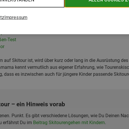
tz
Impressum
ischuh für Kinder
pa F1 Junior im Drinnen-Test
ßen-Test
or
 auf Skitour ist, wird über kurz oder lang in die Ausrüstung de
nmama kennt vermutlich aus eigener Erfahrung, wie Tourenski
g, dass es inzwischen auch für jüngere Kinder passende Skitour
tour – ein Hinweis vorab
enen. Punkt. Es gibt verschiedene Lösungen, wie Du Deinen Na
 erfährst Du im
Beitrag Skitourengehen mit Kindern
.