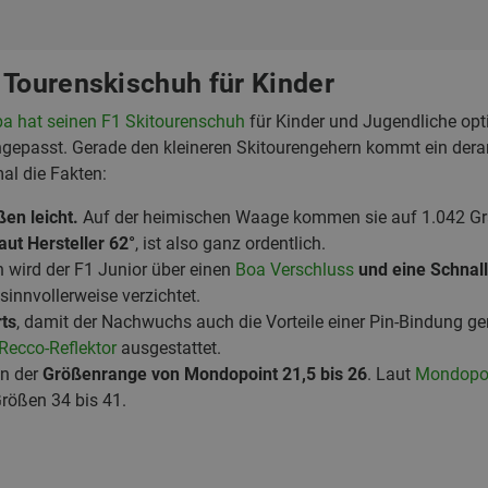
 Tourenskischuh für Kinder
a hat seinen F1 Skitourenschuh
für Kinder und Jugendliche opt
ngepasst. Gerade den kleineren Skitourengehern kommt ein dera
mal die Fakten:
en leicht.
Auf der heimischen Waage kommen sie auf 1.042 G
aut Hersteller 62°
, ist also ganz ordentlich.
 wird der F1 Junior über einen
Boa Verschluss
und eine Schnal
innvollerweise verzichtet.
rts
, damit der Nachwuchs auch die Vorteile einer Pin-Bindung g
Recco-Reflektor
ausgestattet.
in der
Größenrange von Mondopoint 21,5 bis 26
. Laut
Mondopoi
rößen 34 bis 41.