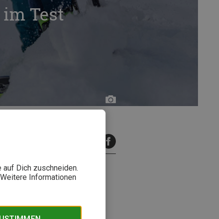
 im Test
Stefan
Rehm
inuten Lesezeit
e auf Dich zuschneiden.
. Weitere Informationen
 in eine richtige
en Bedürfnissen von Kids und
ZUSTIMMEN