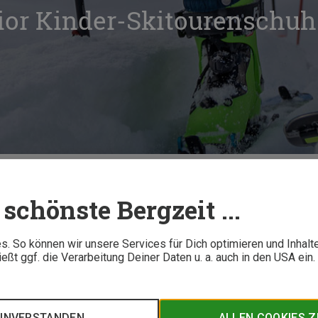
ior Kinder-Skitourenschuh
Scarpa F1 Junior Kinder-Skitourenschuh im Test
schönste Bergzeit ...
5 M
. So können wir unsere Services für Dich optimieren und Inhalt
ßt ggf. die Verarbeitung Deiner Daten u. a. auch in den USA ein
kitouren haufiger werden, lohnt sich irgendwann die Investition
1 Junior hat Scarpa einen Tourenskischuh im Programm, der d
r Jojo hat diese Saison aufgerüstet.
EINVERSTANDEN
ALLEN COOKIES 