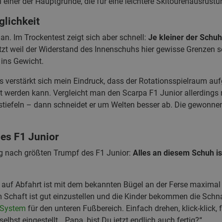
 einer der Hauptgründe, die für eine leichtere Skitourenausrüst
glichkeit
an. Im Trockentest zeigt sich aber schnell:
Je kleiner der Schuh
etzt weil der Widerstand des Innenschuhs hier gewisse Grenzen s
 ins Gewicht.
verstärkt sich mein Eindruck, dass der Rotationsspielraum aufg
t werden kann. Vergleicht man den Scarpa F1 Junior allerdings
stiefeln – dann schneidet er um Welten besser ab. Die gewonnene 
es F1 Junior
nach größten Trumpf des F1 Junior:
Alles an diesem Schuh is
uf Abfahrt ist mit dem bekannten Bügel an der Ferse maximal
m Schaft ist gut einzustellen und die Kinder bekommen die Schna
-System
für den unteren Fußbereich. Einfach drehen, klick-klick,
elbst eingestellt. „Papa, bist Du jetzt endlich auch fertig?“