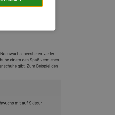
s Nachwuchs investieren. Jeder
schuhe einem den Spaß vermiesen
enschuhe gibt. Zum Beispiel den
chwuchs mit auf Skitour