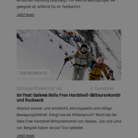
einfachen Handling überzeugt. Für welche Bedingungen sie
geeignet ist, erfährst Du im Testbericht.
Jetzt lesen
Bergzeit
TESTBERICHTE
Multisporttalent mit viel
4. Dezember
Bewegungsfreiheit
2024
Im Test: Salewa Sella Free Hardshell-Skitourenkombi
und Rucksack
Absolut wasser- und winddicht, atmungsaktiv und völlige
Bewegungsfreiheit. Klingt wie ein Widerspruch? Nicht bei der
Sella Free Hardshell-Skitourenkombi von Salewa. Jan und Lena
von Bergzeit haben sie auf Tour getestet.
Jetzt lesen