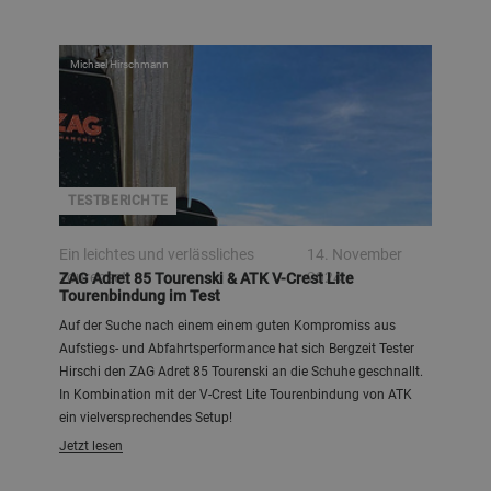
Michael Hirschmann
TESTBERICHTE
Ein leichtes und verlässliches
14. November
Tourenset
2024
ZAG Adret 85 Tourenski & ATK V-Crest Lite
Tourenbindung im Test
Auf der Suche nach einem einem guten Kompromiss aus
Aufstiegs- und Abfahrtsperformance hat sich Bergzeit Tester
Hirschi den ZAG Adret 85 Tourenski an die Schuhe geschnallt.
In Kombination mit der V-Crest Lite Tourenbindung von ATK
ein vielversprechendes Setup!
Jetzt lesen