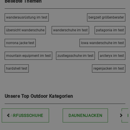
Beliebte Themen
wanderausrüstung im test
bergzeit größenberater
übersicht wanderschuhe
wanderschuhe im test
patagonia im test
norrona jacke test
lowa wanderschuhe im test
mountain equipment im test
zustiegsschuhe im test
arcteryx im test
hardshell test
regenjacken im test
Unsere Top Outdoor Kategorien
BARFUSSSCHUHE
DAUNENJACKEN