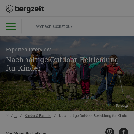
Experten-Interview
Nachhaltige Outdoor-Bekleidung
für Kinder
Bergzeit
...
Kinder & Familie
Nachhaltige Outdoor-Bekleidung für Kinder
Von
Veronika Leikam