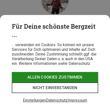
Für Deine schönste Bergzeit
Veronika Leikam
...
Ihre Leidenschaft für die Berge hat Veronika im Zuge eines
… verwenden wir Cookies. So können wir unsere
Wohnortwechsels ins Allgäu entdeckt. Mittlerweile lebt sie zwar
Services für Dich optimieren und Inhalte auf Dich
nicht mehr direkt am Fuße der Nagelfluhkette, Bergnähe ist bei
zuschneiden. Deine Zustimmung schließt ggf. die
Verarbeitung Deiner Daten u. a. auch in den USA
ihr seitdem aber Pflicht. Kein Wunder, dass sie ihren Hobbies –
ein. Weitere Informationen siehe Datenschutz.
dem Bergsteigen, Laufen, Trailrunning, Schwimmen und Yoga –
jetzt am liebsten umgeben von oberbayerischem
Bergpanorama nachgeht!
ALLEN COOKIES ZUSTIMMEN
Mehr Beiträge von Veronika Leikam
NICHT EINVERSTANDEN
Einstellungen
Datenschutz
Impressum
Rubriken und Themen