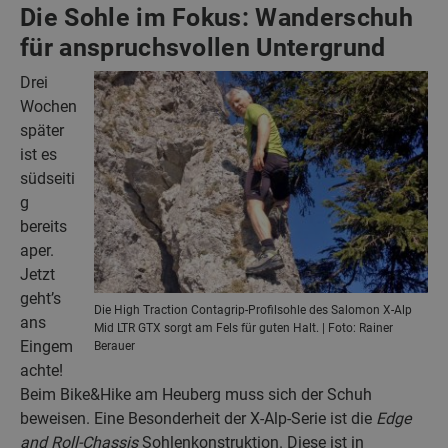
Die Sohle im Fokus: Wanderschuh
für anspruchsvollen Untergrund
Drei
Wochen
später
ist es
südseiti
g
bereits
aper.
Jetzt
geht’s
Die High Traction Contagrip-Profilsohle des Salomon X-Alp
ans
Mid LTR GTX sorgt am Fels für guten Halt. | Foto: Rainer
Eingem
Berauer
achte!
Beim Bike&Hike am Heuberg muss sich der Schuh
beweisen. Eine Besonderheit der X-Alp-Serie ist die
Edge
and Roll-Chassis
Sohlenkonstruktion. Diese ist in