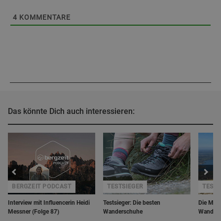
4
KOMMENTARE
Das könnte Dich auch interessieren:
BERGZEIT PODCAST
TESTSIEGER
TEST
Interview mit Influencerin Heidi
Testsieger: Die besten
Die Merr
Messner (Folge 87)
Wanderschuhe
Wanders