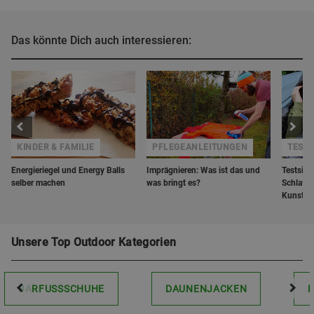
Das könnte Dich auch interessieren:
KINDER & FAMILIE
PFLEGEANLEITUNGEN
TESTS
Energieriegel und Energy Balls
Imprägnieren: Was ist das und
Testsieg
selber machen
was bringt es?
Schlafs
Kunstfa
Unsere Top Outdoor Kategorien
BARFUSSSCHUHE
DAUNENJACKEN