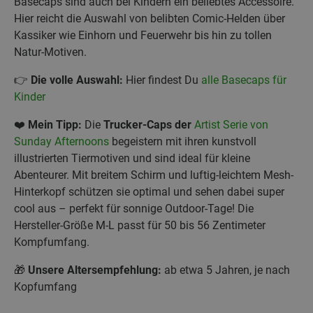
Basecaps sind auch bei Kindern ein beliebtes Accessoire.
Hier reicht die Auswahl von belibten Comic-Helden über
Kassiker wie Einhorn und Feuerwehr bis hin zu tollen
Natur-Motiven.
👉
Die volle Auswahl:
Hier findest Du
alle Basecaps für
Kinder
❤️
Mein Tipp:
Die
Trucker-Caps der
Artist Serie von
Sunday Afternoons
begeistern mit ihren kunstvoll
illustrierten Tiermotiven und sind ideal für kleine
Abenteurer. Mit breitem Schirm und luftig-leichtem Mesh-
Hinterkopf schützen sie optimal und sehen dabei super
cool aus – perfekt für sonnige Outdoor-Tage! Die
Hersteller-Größe M-L passt für 50 bis 56 Zentimeter
Kompfumfang.
🎁
Unsere Altersempfehlung:
ab etwa 5 Jahren, je nach
Kopfumfang