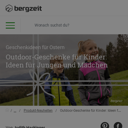
Geschenkideen für Ostern
Outdoor-Geschenke für Kinder:
Ideen für Jungen und Mädchen
Bergzeit
...
Produkt-Neuheiten
Outdoor-Geschenke für Kinder: Ideen für Jungen und Mädchen
Von
Judith Hackinger