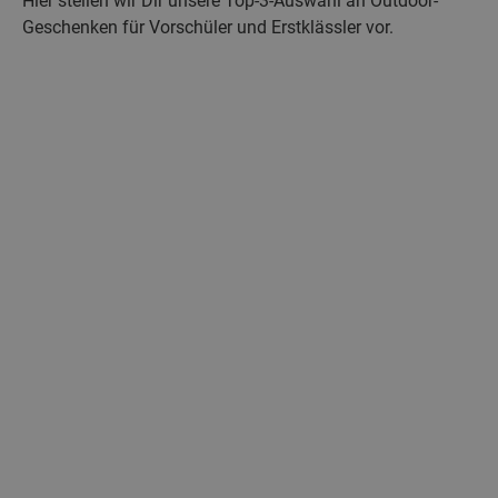
Hier stellen wir Dir unsere Top-3-Auswahl an Outdoor-
Geschenken für Vorschüler und Erstklässler vor.