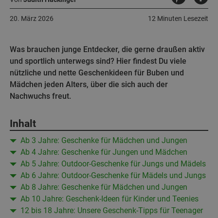
20. März 2026
12 Minuten Lesezeit
Was brauchen junge Entdecker, die gerne draußen aktiv
und sportlich unterwegs sind? Hier findest Du viele
nützliche und nette Geschenkideen für Buben und
Mädchen jeden Alters, über die sich auch der
Nachwuchs freut.
Inhalt
Ab 3 Jahre: Geschenke für Mädchen und Jungen
Ab 4 Jahre: Geschenke für Jungen und Mädchen
Ab 5 Jahre: Outdoor-Geschenke für Jungs und Mädels
Ab 6 Jahre: Outdoor-Geschenke für Mädels und Jungs
Ab 8 Jahre: Geschenke für Mädchen und Jungen
Ab 10 Jahre: Geschenk-Ideen für Kinder und Teenies
12 bis 18 Jahre: Unsere Geschenk-Tipps für Teenager