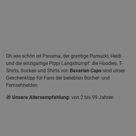
Oh wie schön ist Panama, der grantige Pumuckl, Heidi
und die einzigartige Pippi Langstrumpf: die Hoodies, T-
Shirts, Socken und Shirts von
Bavarian Caps
sind unser
Geschenktipp für Fans der beliebten Bücher- und
Fernsehhelden.
🎁
Unsere Altersempfehlung:
von 2 bis 99 Jahren