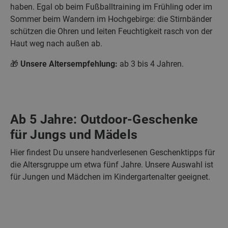
haben. Egal ob beim Fußballtraining im Frühling oder im
Sommer beim Wandern im Hochgebirge: die Stirnbänder
schützen die Ohren und leiten Feuchtigkeit rasch von der
Haut weg nach außen ab.
🎁
Unsere Altersempfehlung:
ab 3 bis 4 Jahren.
Ab 5 Jahre: Outdoor-Geschenke
für Jungs und Mädels
Hier findest Du unsere handverlesenen Geschenktipps für
die Altersgruppe um etwa fünf Jahre. Unsere Auswahl ist
für Jungen und Mädchen im Kindergartenalter geeignet.