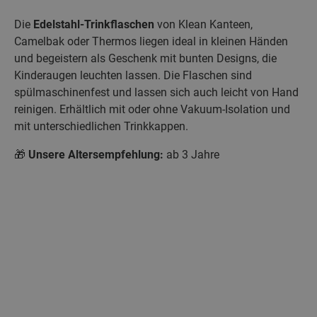
Die
Edelstahl-Trinkflaschen
von Klean Kanteen,
Camelbak oder Thermos liegen ideal in kleinen Händen
und begeistern als Geschenk mit bunten Designs, die
Kinderaugen leuchten lassen. Die Flaschen sind
spülmaschinenfest und lassen sich auch leicht von Hand
reinigen. Erhältlich mit oder ohne Vakuum-Isolation und
mit unterschiedlichen Trinkkappen.
🎁
Unsere Altersempfehlung:
ab 3 Jahre