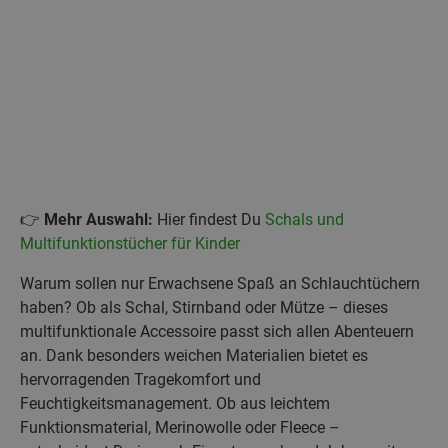
👉
Mehr Auswahl:
Hier findest Du
Schals und
Multifunktionstücher für Kinder
Warum sollen nur Erwachsene Spaß an Schlauchtüchern
haben? Ob als Schal, Stirnband oder Mütze – dieses
multifunktionale Accessoire passt sich allen Abenteuern
an. Dank besonders weichen Materialien bietet es
hervorragenden Tragekomfort und
Feuchtigkeitsmanagement. Ob aus leichtem
Funktionsmaterial, Merinowolle oder Fleece –