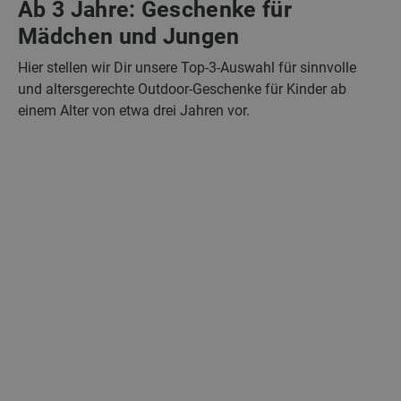
Ab 3 Jahre: Geschenke für
Mädchen und Jungen
Hier stellen wir Dir unsere Top-3-Auswahl für sinnvolle
und altersgerechte Outdoor-Geschenke für Kinder ab
einem Alter von etwa drei Jahren vor.