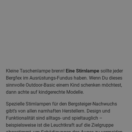
Kleine Taschenlampe brenn!
Eine Stirnlampe
sollte jeder
Bergfex im Ausrüstungs-Fundus haben. Wenn Du dieses
sinnvolle Outdoor-Basic einem Kind schenken möchtest,
dann achte auf kindgerechte Modelle.
Spezielle Stirnlampen für den Bergsteiger-Nachwuchs
gibt’s von allen namhaften Herstellern. Design und
Funktionalität sind alltags- und spieltauglich –
beispielsweise ist die Leuchtkraft auf die Zielgruppe