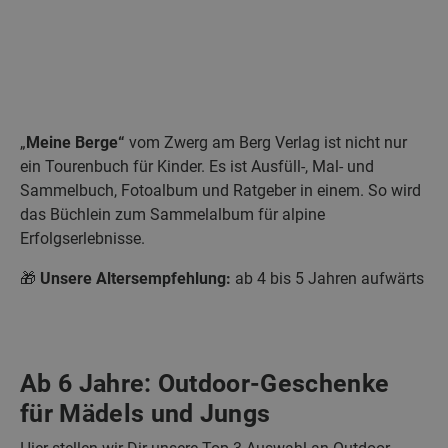
„
Meine Berge“
vom Zwerg am Berg Verlag ist nicht nur
ein Tourenbuch für Kinder. Es ist Ausfüll-, Mal- und
Sammelbuch, Fotoalbum und Ratgeber in einem. So wird
das Büchlein zum Sammelalbum für alpine
Erfolgserlebnisse.
🎁
Unsere Altersempfehlung:
ab 4 bis 5 Jahren aufwärts
Ab 6 Jahre: Outdoor-Geschenke
für Mädels und Jungs