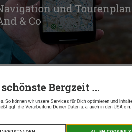
Navigation und Tourenplan
And & Co
Wetter
Wanderapps: Navigation und Tourenplanung mit Komoot, OsmAnd & C
schönste Bergzeit ...
6 M
. So können wir unsere Services für Dich optimieren und Inhalt
ßt ggf. die Verarbeitung Deiner Daten u. a. auch in den USA ein
 & Osmand: Was leisten Navigations-Apps im Outdoor-Einsatz?
at den Überblick.
EINVERSTANDEN
ALLEN COOKIES 