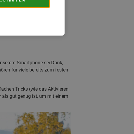
 Unserem Smartphone sei Dank,
ren für viele bereits zum festen
achen Tricks (wie das Aktivieren
r als gut genug ist, um mit einem