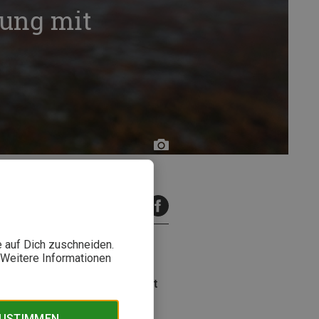
ung mit
Hendrik
Morkel
o
inuten Lesezeit
e auf Dich zuschneiden.
. Weitere Informationen
 Was sind die Stärken, wo gibt
ZUSTIMMEN