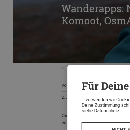
Wanderapps: 
Komoot, Osm
Touren & Reisen
Tourenplanung & 
Für Deine 
Von
Hendrik Morkel
2. Juni 2023
… verwenden wir Cookies
Deine Zustimmung schlie
siehe Datenschutz.
Outdooractive, Komoot, Gaia GPS
es Schwächen? Hendrik Morkel h
NICHT 