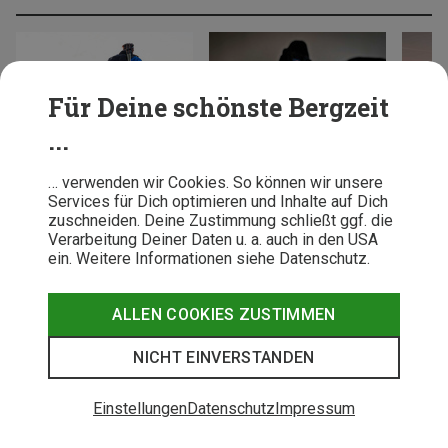
Für Deine schönste Bergzeit
...
TESTSIEGER
TESTBERICHTE
BERGZ
Testsieger: Die besten
Im Test: Julbo Intensity Reactiv
Beratun
… verwenden wir Cookies. So können wir unsere
Trekkingrucksäcke
1–3 Light Amp Sportbrille
erster 4
Services für Dich optimieren und Inhalte auf Dich
zuschneiden. Deine Zustimmung schließt ggf. die
Verarbeitung Deiner Daten u. a. auch in den USA
Unsere Top Outdoor Kategorien
ein. Weitere Informationen siehe Datenschutz.
ALLEN COOKIES ZUSTIMMEN
BARFUSSSCHUHE
DAUNENJACKEN
NICHT EINVERSTANDEN
Einstellungen
Datenschutz
Impressum