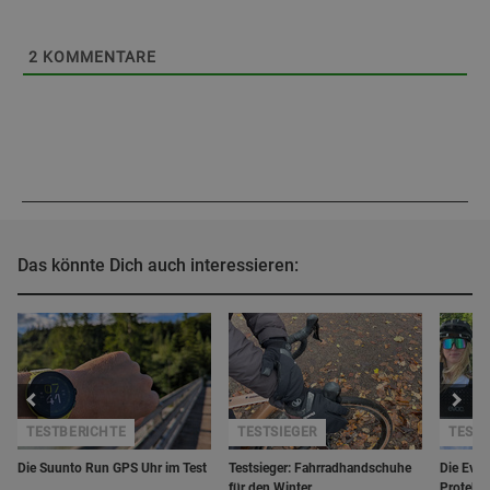
2
KOMMENTARE
Das könnte Dich auch interessieren:
TESTBERICHTE
TESTSIEGER
TEST
Die Suunto Run GPS Uhr im Test
Testsieger: Fahrradhandschuhe
Die Evoc
für den Winter
Protekto