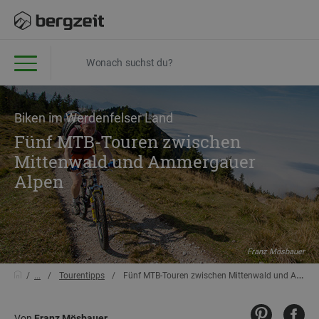
Biken im Werdenfelser Land
Fünf MTB-Touren zwischen
Mittenwald und Ammergauer
Alpen
Franz Mösbauer
...
Tourentipps
Fünf MTB-Touren zwischen Mittenwald und Ammergauer Alpen
Von
Franz Mösbauer