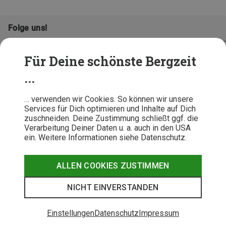
Folge uns!
Für Deine schönste Bergzeit
...
… verwenden wir Cookies. So können wir unsere
Services für Dich optimieren und Inhalte auf Dich
zuschneiden. Deine Zustimmung schließt ggf. die
Verarbeitung Deiner Daten u. a. auch in den USA
ein. Weitere Informationen siehe Datenschutz.
AGB
Datenschutz
Widerrufsbelehrung
Impressum
Hinweisgeber
Erklärung
ALLEN COOKIES ZUSTIMMEN
Barrierefr
NICHT EINVERSTANDEN
© 2026 Bergzeit GmbH © Bergsport, Outdoor & Trekking Shop
Einstellungen
Datenschutz
Impressum