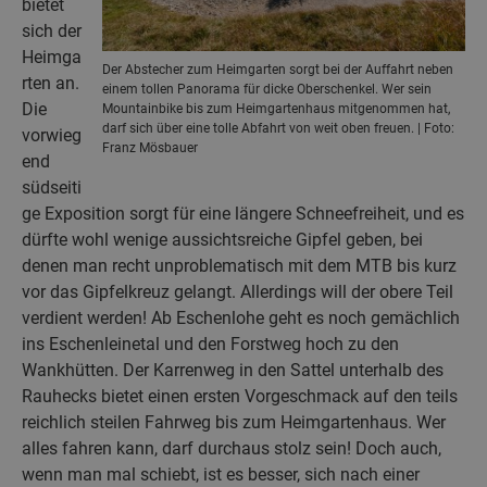
bietet
sich der
Heimga
Der Abstecher zum Heimgarten sorgt bei der Auffahrt neben
rten an.
einem tollen Panorama für dicke Oberschenkel. Wer sein
Die
Mountainbike bis zum Heimgartenhaus mitgenommen hat,
darf sich über eine tolle Abfahrt von weit oben freuen. | Foto:
vorwieg
Franz Mösbauer
end
südseiti
ge Exposition sorgt für eine längere Schneefreiheit, und es
dürfte wohl wenige aussichtsreiche Gipfel geben, bei
denen man recht unproblematisch mit dem MTB bis kurz
vor das Gipfelkreuz gelangt. Allerdings will der obere Teil
verdient werden! Ab Eschenlohe geht es noch gemächlich
ins Eschenleinetal und den Forstweg hoch zu den
Wankhütten. Der Karrenweg in den Sattel unterhalb des
Rauhecks bietet einen ersten Vorgeschmack auf den teils
reichlich steilen Fahrweg bis zum Heimgartenhaus. Wer
alles fahren kann, darf durchaus stolz sein! Doch auch,
wenn man mal schiebt, ist es besser, sich nach einer