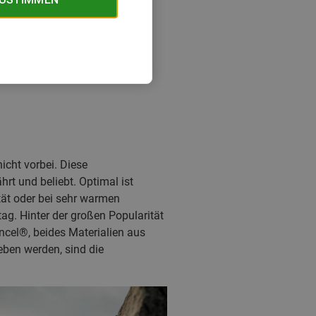
icht vorbei. Diese
rt und beliebt. Optimal ist
tät oder bei sehr warmen
g. Hinter der großen Popularität
ncel®, beides Materialien aus
eben werden, sind die