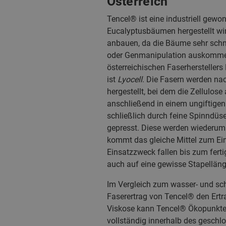
Österreich
Tencel® ist eine industriell gewo
Eucalyptusbäumen hergestellt wir
anbauen, da die Bäume sehr sch
oder Genmanipulation auskommen
österreichischen Faserhersteller
ist
Lyocell
. Die Fasern werden na
hergestellt, bei dem die Zellulose
anschließend in einem ungiftigen L
schließlich durch feine Spinndüs
gepresst. Diese werden wiederum
kommt das gleiche Mittel zum Ein
Einsatzzweck fallen bis zum ferti
auch auf eine gewisse Stapelläng
Im Vergleich zum wasser- und sc
Faserertrag von Tencel® den Ert
Viskose kann Tencel® Ökopunkte 
vollständig innerhalb des geschl