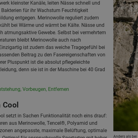
werk kleinster Kanäle, leiten Nässe schnell und
 Bakterien für ihr Wachstum Feuchtigkeit
bildung entgegen.
Merinowolle reguliert zudem
 kühlt bei Wärme und wärmt bei Kälte. Nässe und
h atmungsaktive Gewebe. Selbst bei vermehrtem
aturen bleibt Merinowolle auch nach
inzigartig ist zudem das weiche Tragegefühl bei
assenden Beitrag zu den Fasereigenschaften von
erer Pluspunkt ist die absolut pflegeleichte
idung, denn sie ist in der Maschine bei 40 Grad
Entstehung, Vorbeugen, Entfernen
 Cool
l setzt in Sachen Funktionalität noch eins drauf:
kturen aus Merinowolle, Tencel®, Polyamid und
rzonen angepasste, maximale Belüftung, optimale
Anders als bei
Optimal für anspruchsvolle Sportarten mit hoher