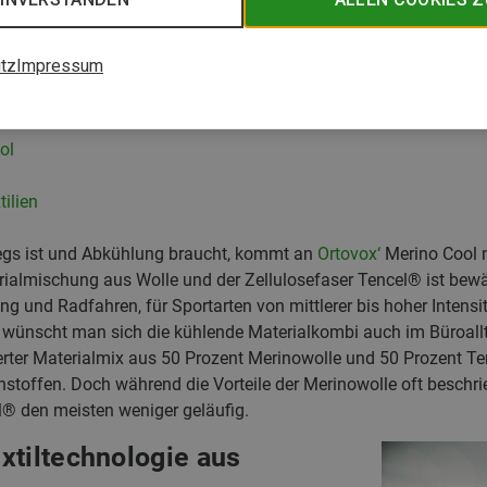
tz
Impressum
logie aus Österreich
ol
ilien
egs ist und Abkühlung braucht, kommt an
Ortovox‘
Merino Cool n
rialmischung aus Wolle und der Zellulosefaser Tencel® ist bewäh
g und Radfahren, für Sportarten von mittlerer bis hoher Intensi
ünscht man sich die kühlende Materialkombi auch im Büroallta
ierter Materialmix aus 50 Prozent Merinowolle und 50 Prozent Te
toffen. Doch während die Vorteile der Merinowolle oft beschri
® den meisten weniger geläufig.
xtiltechnologie aus