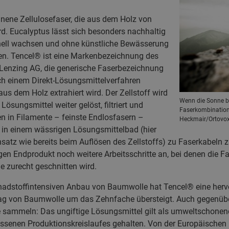
nnene Zellulosefaser, die aus dem Holz von
d. Eucalyptus lässt sich besonders nachhaltig
nell wachsen und ohne künstliche Bewässerung
. Tencel® ist eine Markenbezeichnung des
s Lenzing AG, die generische Faserbezeichnung
ch einem Direkt-Lösungsmittelverfahren
 aus dem Holz extrahiert wird. Der Zellstoff wird
Wenn die Sonne br
ösungsmittel weiter gelöst, filtriert und
Faserkombination 
en in Filamente – feinste Endlosfasern –
Heckmair/Ortovo
 in einem wässrigen Lösungsmittelbad (hier
satz wie bereits beim Auflösen des Zellstoffs) zu Faserkabel
gen Endprodukt noch weitere Arbeitsschritte an, bei denen die Fas
e zurecht geschnitten wird.
hadstoffintensiven Anbau von Baumwolle hat Tencel® eine herv
rag von Baumwolle um das Zehnfache übersteigt. Auch gegenübe
sammeln: Das ungiftige Lösungsmittel gilt als umweltschone
ossenen Produktionskreislaufes gehalten. Von der Europäischen