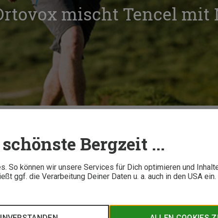
Ortovox mischt Tencel mit
ten
Merino Cool: Ortovox mischt Tencel mit Merinowolle
schönste Bergzeit ...
4 M
. So können wir unsere Services für Dich optimieren und Inhalt
ßt ggf. die Verarbeitung Deiner Daten u. a. auch in den USA ein
ox die Vorteile von Merinowolle und Tencel®, einer Zellulosefa
encel und damit auch Merino Cool für den Einsatz in Funktions
EINVERSTANDEN
ALLEN COOKIES 