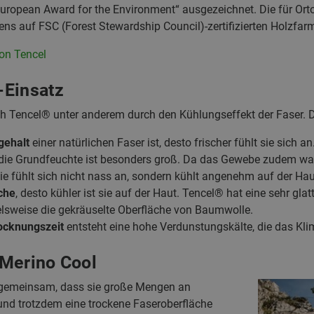
uropean Award for the Environment“ ausgezeichnet. Die für Or
 auf FSC (Forest Stewardship Council)-zertifizierten Holzfarm
on Tencel
-Einsatz
h Tencel® unter anderem durch den Kühlungseffekt der Faser. Di
gehalt
einer natürlichen Faser ist, desto frischer fühlt sie sich a
die Grundfeuchte ist besonders groß. Da das Gewebe zudem wass
ie fühlt sich nicht nass an, sondern kühlt angenehm auf der Hau
che
, desto kühler ist sie auf der Haut. Tencel® hat eine sehr gl
elsweise die gekräuselte Oberfläche von Baumwolle.
ocknungszeit
entsteht eine hohe Verdunstungskälte, die das Kli
 Merino Cool
gemeinsam, dass sie große Mengen an
nd trotzdem eine trockene Faseroberfläche