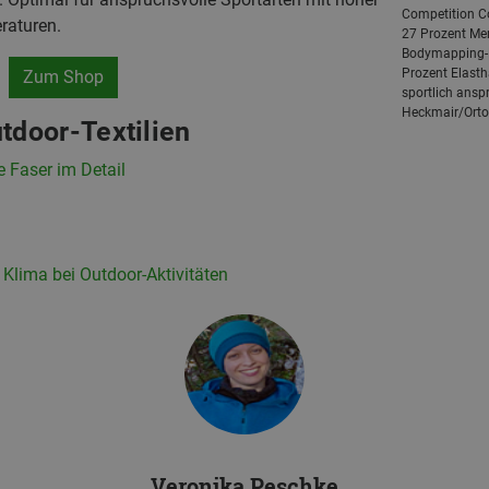
Competition C
raturen.
27 Prozent Me
Bodymapping-P
Prozent Elasth
Zum Shop
sportlich anspr
Heckmair/Orto
door-Textilien
e Faser im Detail
Klima bei Outdoor-Aktivitäten
Veronika Peschke