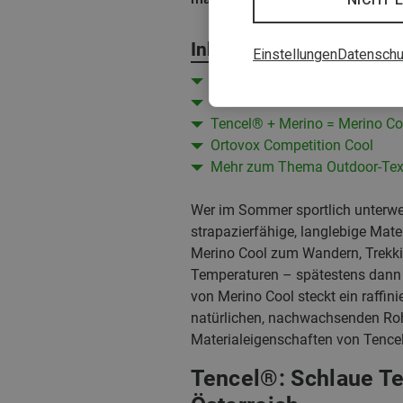
Inhalt
Einstellungen
Datenschu
Tencel®: Schlaue Textiltechno
Tencel® im Outdoor-Einsatz
Tencel® + Merino = Merino Co
Ortovox Competition Cool
Mehr zum Thema Outdoor-Text
Wer im Sommer sportlich unterw
strapazierfähige, langlebige Mate
Merino Cool zum Wandern, Trekkin
Temperaturen – spätestens dann w
von Merino Cool steckt ein raffin
natürlichen, nachwachsenden Rohs
Materialeigenschaften von Tencel
Tencel®: Schlaue Te