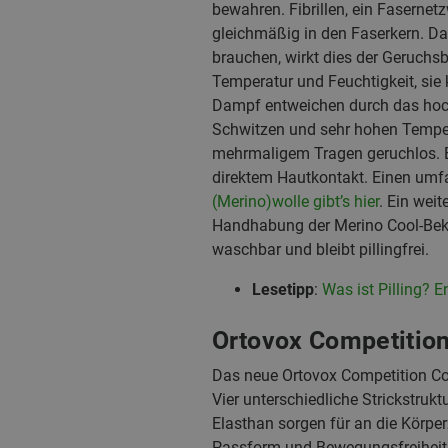
bewahren. Fibrillen, ein Fasernetz
gleichmäßig in den Faserkern. Da
brauchen, wirkt dies der Geruchs
Temperatur und Feuchtigkeit, sie
Dampf entweichen durch das hoc
Schwitzen und sehr hohen Temper
mehrmaligem Tragen geruchlos. E
direktem Hautkontakt. Einen umf
(Merino)wolle gibt’s hier
. Ein weit
Handhabung der Merino Cool-Bekle
waschbar und bleibt pillingfrei.
Lesetipp
:
Was ist Pilling? 
Ortovox Competition
Das neue Ortovox Competition Coo
Vier unterschiedliche Strickstru
Elasthan sorgen für an die Körpe
Passform und Bewegungsfreiheit. 