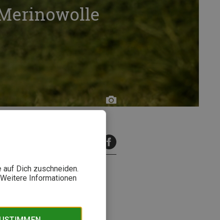
 Merinowolle
Ortovox/Hansi
Heckmair
inuten Lesezeit
e auf Dich zuschneiden.
. Weitere Informationen
ser, die nachhaltig produziert
bekleidung so interessant
ZUSTIMMEN