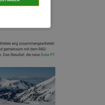
athleten eng zusammengearbeitet:
ßend gemeinsam mit dem R&D-
. Das Resultat: die neue
Duke PT