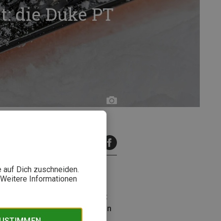
t: die Duke PT
MDV
Sports
inuten Lesezeit
e auf Dich zuschneiden.
. Weitere Informationen
htes Gewicht beim Aufstieg mit
fährst Du alles zur innovativen
ZUSTIMMEN