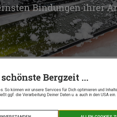
rnsten Bindungen ihrer Ar
Eine der modernsten Bindungen ihrer Art: die Duke PT von Marker
schönste Bergzeit ...
3 M
. So können wir unsere Services für Dich optimieren und Inhalt
ßt ggf. die Verarbeitung Deiner Daten u. a. auch in den USA ein
 Meilenstein in der Bindungsbranche gesetzt: Sie vereint leic
erformance und verbindet so das Beste zweier Welten. Hier er
EINVERSTANDEN
ALLEN COOKIES 