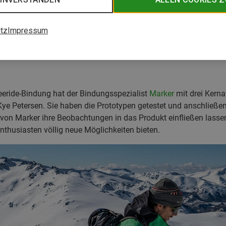
tz
Impressum
 die Entwicklung der Duke PT
 ihrer Art: Die Duke PT von
reeride-Bindung hat der Bindungsspezialist
Marker
mit drei Kern
e Petersen. Sie haben die Prototypen getestet und anschlie
n Marker ihre Beobachtungen in das Produkt einfließen lassen
-Enthusiasten völlig neue Möglichkeiten bieten.