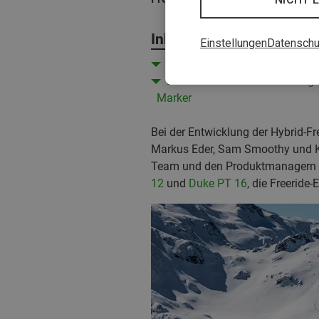
Inhalt
Einstellungen
Datenschu
Ein Blick hinter die Kulissen:
Eine der modernsten Bindungen
Marker
Bei der Entwicklung der Hybrid-F
Markus Eder, Sam Smoothy und Ky
Team und den Produktmanagern vo
12
und
Duke PT 16
, die Freeride