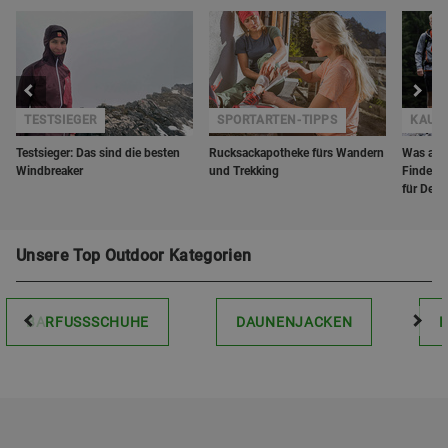
TESTSIEGER
SPORTARTEN-TIPPS
KAUF
Testsieger: Das sind die besten
Rucksackapotheke fürs Wandern
Was anz
Windbreaker
und Trekking
Finde da
für Dein
Unsere Top Outdoor Kategorien
BARFUSSSCHUHE
DAUNENJACKEN