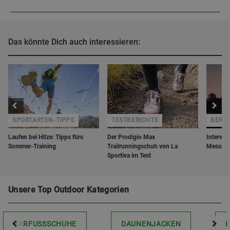
Das könnte Dich auch interessieren:
SPORTARTEN-TIPPS
TESTBERICHTE
BERGZ
Laufen bei Hitze: Tipps fürs
Der Prodigio Max
Intervie
Sommer-Training
Trailrunningschuh von La
Messner
Sportiva im Test
Unsere Top Outdoor Kategorien
BARFUSSSCHUHE
DAUNENJACKEN