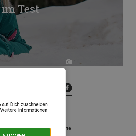
 im Test
Judith
Hackinger
inuten Lesezeit
e auf Dich zuschneiden.
. Weitere Informationen
idung für Kinder. Die Rocker-
es Design, top Material und eine
ZUSTIMMEN