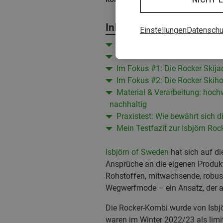
Inhalt
Einstellungen
Datenschu
Passform: Wie fallen Rocker S
Mitwachsend: Was heißt das?
Im Fokus #1: Die Rocker Skija
Im Fokus #2: Die Rocker Skih
Material & Verarbeitung: hochw
nachhaltig
Praxistest: Wie bewährt sich d
Mein Testfazit zur Isbjörn Roc
Isbjörn of Sweden
hat sich auf di
Ansprüche an die eigenen Produkt
Rohstoffen, mitwachsende, robust
Wegwerfmode – ein Ansatz, der au
Die Rocker-Kombi wurde von Isbj
waren im Winter 2022/23 als limi