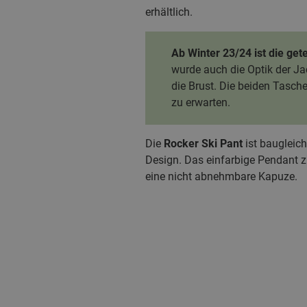
erhältlich.
Ab Winter 23/24 ist die ge
wurde auch die Optik der Ja
die Brust. Die beiden Tasch
zu erwarten.
Die
Rocker Ski Pant
ist baugleich
Design. Das einfarbige Pendant zur
eine nicht abnehmbare Kapuze.