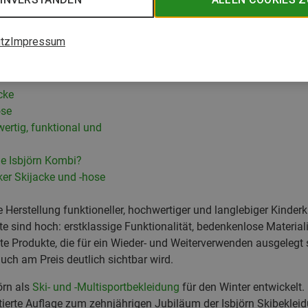
tz
Impressum
kijacke und -hose aus?
cke
ose
ertig, funktional und
ie Isbjörn Kombi?
ker Skijacke und -hose
e Herstellung funktioneller, hochwertiger und langlebiger Kinderkl
e sind hoch: erstklassige Funktionalität, bedenkenlose Material
e Produkte, die für ein Wieder- und Weiterverwenden ausgelegt 
ch am Preis deutlich sichtbar wird.
örn als
Ski- und -Multisportbekleidung
für den Winter entwickelt.
tierte Auflage zum zehnjährigen Jubiläum der Isbjörn Skibekle