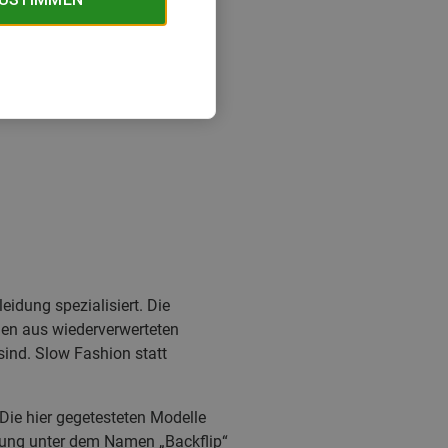
eidung spezialisiert. Die
ien aus wiederverwerteten
sind. Slow Fashion statt
 Die hier gegetesteten Modelle
idung unter dem Namen „Backflip“