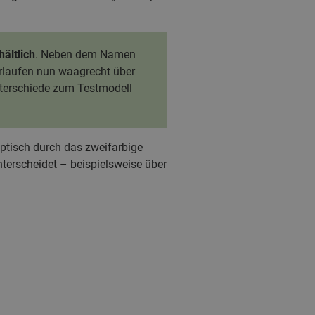
ältlich
. Neben dem Namen
erlaufen nun waagrecht über
Unterschiede zum Testmodell
optisch durch das zweifarbige
unterscheidet – beispielsweise über