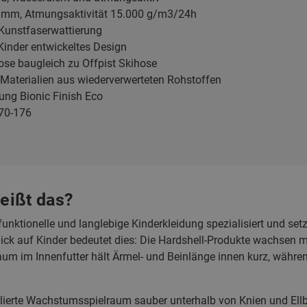
 mm, Atmungsaktivität 15.000 g/m3/24h
 Kunstfaserwattierung
Kinder entwickeltes Design
Hose baugleich zu Offpist Skihose
te Materialien aus wiederverwerteten Rohstoffen
ung Bionic Finish Eco
70-176
eißt das?
funktionelle und langlebige Kinderkleidung spezialisiert und set
ck auf Kinder bedeutet dies: Die Hardshell-Produkte wachsen mit.
um im Innenfutter hält Ärmel- und Beinlänge innen kurz, währen
kulierte Wachstumsspielraum sauber unterhalb von Knien und Ell