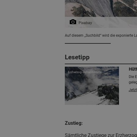
Pixabay
Auf diesem „Suchbild“ wird die exponierte L
Lesetipp
Hüt
Erzherzog-Johann-Hütte
Die 
geleg
Jetzt
Zustieg:
Sämtliche Zustiege zur Erzherzog