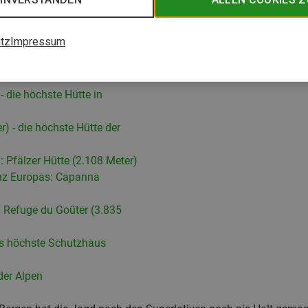
tz
Impressum
Meter) - die höchste Hütte in
 die höchste Hütte in
) - die höchste Hütte der
: Pfälzer Hütte (2.108 Meter)
anz Europas: Capanna
: Refuge du Goûter (3.835
as höchste Schutzhaus
der Alpen