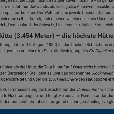
n Bergen hat die Jagd nach den Superlativen noch nie Halt gemach
um die Jahrhundertwende, als viele große Alpenvereinssektion
tempel aufdrückten. Der Wettlauf, das jeweils höchste Gebäude
 Alpinismus selbst. Im folgenden geben wir einen kleinen Überblic
eich, Deutschland, der Schweiz, Liechtenstein, Italien, Frankreic
tte (3.454 Meter) – die höchste Hütte 
fnungsdatum: 18. August 1880) ist das höchste Schutzhaus der 
t eigentlich nur eines im Sinn: die Besteigung des
Großglockner
r höher als die Hütte, die Tour hinauf auf Österreichs höchsten 
en Bergsteiger. Steil geht es über das sogenannte
Glocknerleitl
berschreitet und über die
Glocknerscharte
den Hauptgipfel erre
die Zusammensetzung der Besucher auf der
„Adlersruhe“
, wie di
ierte Hochtourengeher und Bergfexe aus aller Herren Länder, die
„Hüttentouristen“ nimmt sich aufgrund der langen Zustiege vergle