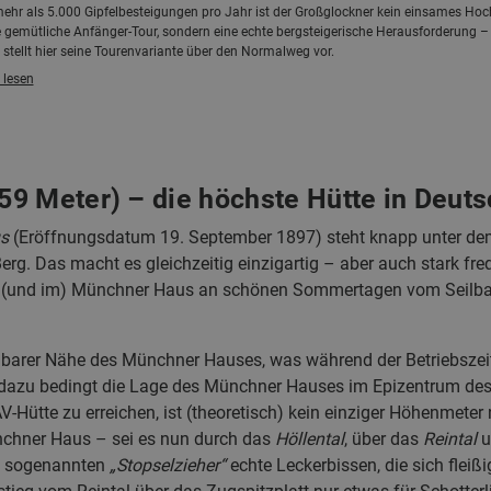
ehr als 5.000 Gipfelbesteigungen pro Jahr ist der Großglockner kein einsames Hoch
 gemütliche Anfänger-Tour, sondern eine echte bergsteigerische Herausforderung – 
 stellt hier seine Tourenvariante über den Normalweg vor.
 lesen
9 Meter) – die höchste Hütte in Deut
s
(Eröffnungsdatum 19. September 1897) steht knapp unter dem
g. Das macht es gleichzeitig einzigartig – aber auch stark freq
am (und im) Münchner Haus an schönen Sommertagen vom Seilb
elbarer Nähe des Münchner Hauses, was während der Betriebsze
 dazu bedingt die Lage des Münchner Hauses im Epizentrum de
V-Hütte zu erreichen, ist (theoretisch) kein einziger Höhenmeter
nchner Haus – sei es nun durch das
Höllental
, über das
Reintal
u
n sogenannten
„Stopselzieher“
echte Leckerbissen, die sich fleiß