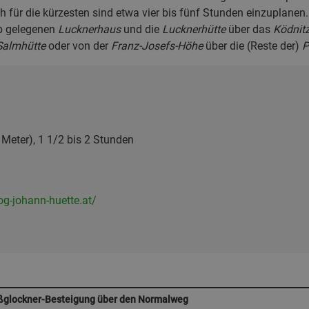
 für die kürzesten sind etwa vier bis fünf Stunden einzuplanen
b gelegenen
Lucknerhaus
und die
Lucknerhütte
über das
Ködnit
Salmhütte
oder von der
Franz-Josefs-Höhe
über die (Reste der)
P
Meter), 1 1/2 bis 2 Stunden
og-johann-huette.at/
ßglockner-Besteigung über den Normalweg