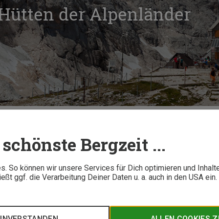
Hütten der Alpenländer
ie höchsten Hütten der Alpenländer
schönste Bergzeit ...
14 M
. So können wir unsere Services für Dich optimieren und Inhalt
ßt ggf. die Verarbeitung Deiner Daten u. a. auch in den USA ein
te Hütte. Bergzeit Magazin-Redakteur Arnold Zimprich hat die
talien, Frankreich, der Schweiz, Österreich, Deutschland, Slo
Rundschau der Superlative!
EINVERSTANDEN
ALLEN COOKIES 