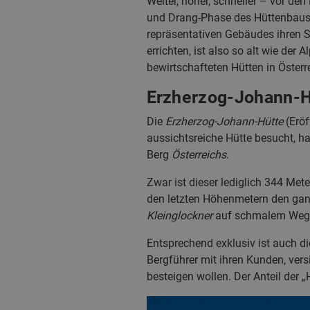
Weiter, höher, schneller – vor de
und Drang-Phase des Hüttenbaus 
repräsentativen Gebäudes ihren S
errichten, ist also so alt wie der
bewirtschafteten Hütten in Österr
Erzherzog-Johann-Hü
Die
Erzherzog-Johann-Hütte
(Eröf
aussichtsreiche Hütte besucht, ha
Berg
Österreichs
.
Zwar ist dieser lediglich 344 Mete
den letzten Höhenmetern den ganz
Kleinglockner
auf schmalem Weg ü
Entsprechend exklusiv ist auch 
Bergführer mit ihren Kunden, vers
besteigen wollen. Der Anteil der 