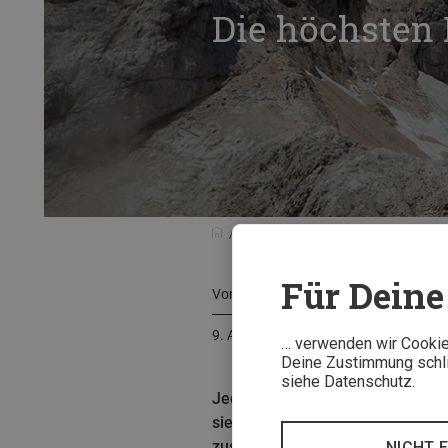
Die höchsten 
Touren & Reisen
Tourentipps
D
Für Deine 
Von
Arnold Zimprich
9. August 2023
… verwenden wir Cookies
Deine Zustimmung schlie
siehe Datenschutz.
Jedes Alpenland hat seine höchs
sieben höchsten Alpenhütten in I
zusammengetragen. Eine Hütten-
NICHT 