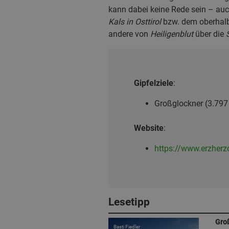
kann dabei keine Rede sein – auch
Kals in Osttirol
bzw. dem oberhal
andere von
Heiligenblut
über die
Gipfelziele
:
Großglockner (3.797 
Website
:
https://www.erzherz
Lesetipp
Gro
Basti Fiedler