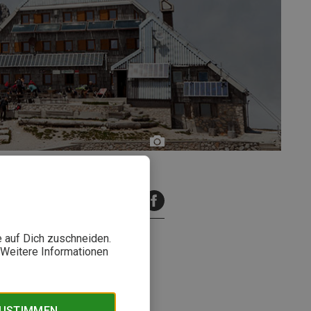
Jošt
Gantar
inuten Lesezeit
e auf Dich zuschneiden.
. Weitere Informationen
 wichtigsten Fakten zu den
wenien sowie Liechtenstein
ZUSTIMMEN