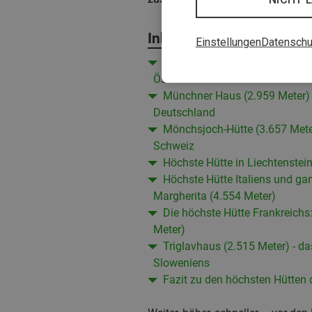
Inhalt
Einstellungen
Datenschu
Erzherzog-Johann-Hütte (3.454 
Österreich
Münchner Haus (2.959 Meter) -
Deutschland
Mönchsjoch-Hütte (3.657 Meter
Schweiz
Höchste Hütte in Liechtenstein
Höchste Hütte Italiens und g
Margherita (4.554 Meter)
Die höchste Hütte Frankreichs
Meter)
Triglavhaus (2.515 Meter) - d
Sloweniens
Fazit zu den höchsten Hütten 