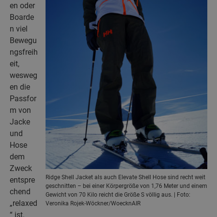
en oder
Boarde
n viel
Bewegu
ngsfreih
eit,
wesweg
en die
Passfor
m von
Jacke
und
Hose
dem
Zweck
Ridge Shell Jacket als auch Elevate Shell Hose sind recht weit
entspre
geschnitten – bei einer Körpergröße von 1,76 Meter und einem
chend
Gewicht von 70 Kilo reicht die Größe S völlig aus. | Foto:
„relaxed
Veronika Rojek-Wöckner/WoecknAIR
“ ist.