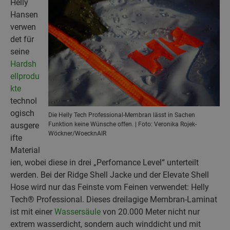
Helly
Hansen
verwen
det für
seine
Hardsh
ellprodu
kte
technol
ogisch
Die Helly Tech Professional-Membran lässt in Sachen
ausgere
Funktion keine Wünsche offen. | Foto: Veronika Rojek-
Wöckner/WoecknAIR
ifte
Material
ien, wobei diese in drei „Perfomance Level“ unterteilt
werden. Bei der Ridge Shell Jacke und der Elevate Shell
Hose wird nur das Feinste vom Feinen verwendet: Helly
Tech® Professional. Dieses dreilagige Membran-Laminat
ist mit einer
Wassersäule
von 20.000 Meter nicht nur
extrem wasserdicht, sondern auch winddicht und mit