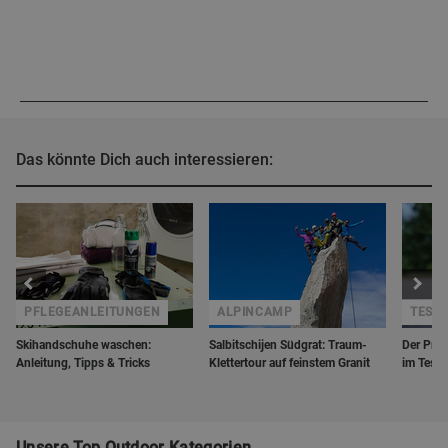
Das könnte Dich auch interessieren:
PFLEGEANLEITUNGEN
ALPINCAMP
TEST
Skihandschuhe waschen:
Salbitschijen Südgrat: Traum-
Der Prim
Anleitung, Tipps & Tricks
Klettertour auf feinstem Granit
im Test
Unsere Top Outdoor Kategorien