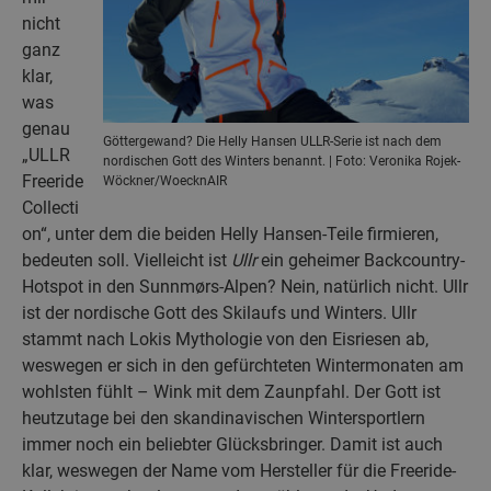
nicht
ganz
klar,
was
genau
Göttergewand? Die Helly Hansen ULLR-Serie ist nach dem
„ULLR
nordischen Gott des Winters benannt. | Foto: Veronika Rojek-
Freeride
Wöckner/WoecknAIR
Collecti
on“, unter dem die beiden Helly Hansen-Teile firmieren,
bedeuten soll. Vielleicht ist
Ullr
ein geheimer Backcountry-
Hotspot in den Sunnmørs-Alpen? Nein, natürlich nicht. Ullr
ist der nordische Gott des Skilaufs und Winters. Ullr
stammt nach Lokis Mythologie von den Eisriesen ab,
weswegen er sich in den gefürchteten Wintermonaten am
wohlsten fühlt – Wink mit dem Zaunpfahl. Der Gott ist
heutzutage bei den skandinavischen Wintersportlern
immer noch ein beliebter Glücksbringer. Damit ist auch
klar, weswegen der Name vom Hersteller für die Freeride-