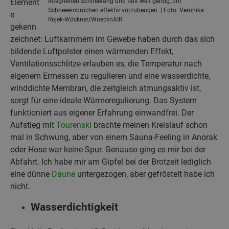
Element
integrierten Schneefang und fällt weit genug, um
Schneeeinbrüchen effektiv vorzubeugen. | Foto: Veronika
e
Rojek-Wöckner/WoecknAIR
gekenn
zeichnet: Luftkammern im Gewebe haben durch das sich
bildende Luftpolster einen wärmenden Effekt,
Ventilationsschlitze erlauben es, die Temperatur nach
eigenem Ermessen zu regulieren und eine wasserdichte,
winddichte Membran, die zeitgleich atmungsaktiv ist,
sorgt für eine ideale Wärmeregulierung. Das System
funktioniert aus eigener Erfahrung einwandfrei. Der
Aufstieg mit
Tourenski
brachte meinen Kreislauf schon
mal in Schwung, aber von einem Sauna-Feeling in Anorak
oder Hose war keine Spur. Genauso ging es mir bei der
Abfahrt. Ich habe mir am Gipfel bei der Brotzeit lediglich
eine dünne
Daune
untergezogen, aber gefröstelt habe ich
nicht.
Wasserdichtigkeit