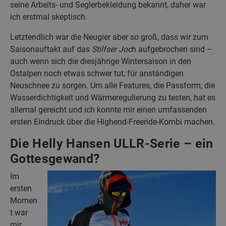
seine Arbeits- und Seglerbekleidung bekannt, daher war
ich erstmal skeptisch.
Letztendlich war die Neugier aber so groß, dass wir zum
Saisonauftakt auf das
Stilfser Joc
h aufgebrochen sind –
auch wenn sich die diesjährige Wintersaison in den
Ostalpen noch etwas schwer tut, für anständigen
Neuschnee zu sorgen. Um alle Features, die Passform, die
Wasserdichtigkeit und Wärmeregulierung zu testen, hat es
allemal gereicht und ich konnte mir einen umfassenden
ersten Eindruck über die Highend-Freeride-Kombi machen.
Die Helly Hansen ULLR-Serie – ein
Gottesgewand?
Im
ersten
Momen
t war
mir