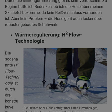
Durch die Silikongummierung gibt es kein Verrutschen. Zu
Beginn hatte ich Bedenken, ob ich die Hose über meinen
Skistiefel bekomme, da kein Reißverschluss vorhanden
ist. Aber kein Problem – die Hose geht auch locker über
robuster gebautes Schuhwerk.
2
Wärmeregulierung: H
Flow-
Technologie
Die
sogena
2
nnte
H
Flow-
Technol
ogie
ist
durch
drei
konstru
ktive
Die Elevate Shell-Hose verfügt über einen zuverlässigen,