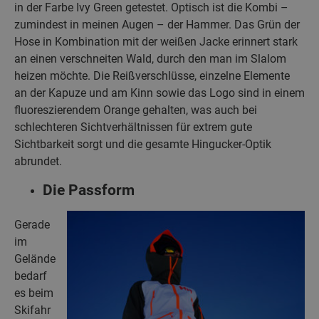
in der Farbe Ivy Green getestet. Optisch ist die Kombi –
zumindest in meinen Augen – der Hammer. Das Grün der
Hose in Kombination mit der weißen Jacke erinnert stark
an einen verschneiten Wald, durch den man im Slalom
heizen möchte. Die Reißverschlüsse, einzelne Elemente
an der Kapuze und am Kinn sowie das Logo sind in einem
fluoreszierendem Orange gehalten, was auch bei
schlechteren Sichtverhältnissen für extrem gute
Sichtbarkeit sorgt und die gesamte Hingucker-Optik
abrundet.
Die Passform
Gerade
im
Gelände
bedarf
es beim
Skifahr