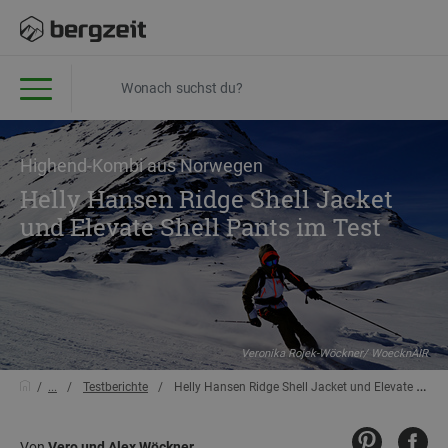
Highend-Kombi aus Norwegen
Helly Hansen Ridge Shell Jacket
und Elevate Shell Pants im Test
Veronika Rojek-Wöckner/ WoecknAIR
...
Testberichte
Helly Hansen Ridge Shell Jacket und Elevate Shell Pants im Test
Von
Vero und Alex Wöckner