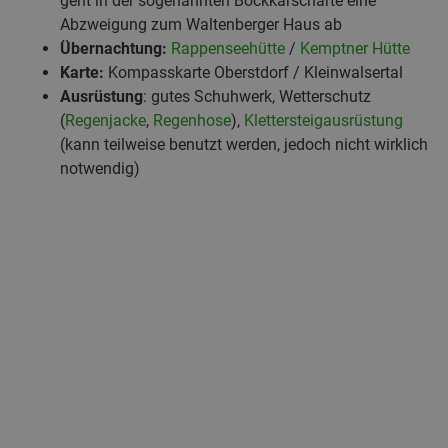
geht in der sogenannten Bockkarscharte eine
Abzweigung zum Waltenberger Haus ab
Übernachtung:
Rappenseehütte
/
Kemptner Hütte
Karte:
Kompasskarte Oberstdorf / Kleinwalsertal
Ausrüstung
: gutes Schuhwerk, Wetterschutz
(
Regenjacke
,
Regenhose
),
Klettersteigausrüstung
(kann teilweise benutzt werden, jedoch nicht wirklich
notwendig)