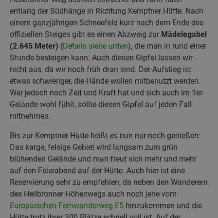
entlang der Südhänge in Richtung Kemptner Hütte. Nach
einem ganzjährigen Schneefeld kurz nach dem Ende des
offiziellen Steiges gibt es einen Abzweig zur
Mädelegabel
(2.645 Meter)
(
Details siehe unten
), die man in rund einer
Stunde besteigen kann. Auch diesen Gipfel lassen wir
nicht aus, da wir noch früh dran sind. Der Aufstieg ist
etwas schwieriger, die Hände wollen mitbenutzt werden.
Wer jedoch noch Zeit und Kraft hat und sich auch im 1er-
Gelände wohl fühlt, sollte diesen Gipfel auf jeden Fall
mitnehmen.
Bis zur Kemptner Hütte heißt es nun nur noch genießen:
Das karge, felsige Gebiet wird langsam zum grün
blühenden Gelände und man freut sich mehr und mehr
auf den Feierabend auf der Hütte. Auch hier ist eine
Reservierung sehr zu empfehlen, da neben den Wanderern
des Heilbronner Höhenwegs auch noch jene vom
Europäischen Fernwanderweg E5
hinzukommen und die
Hütte trotz ihrer 300 Plätze schnell voll ist. Auf der