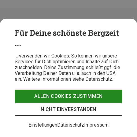
Bergzeit Magazin - Dein Blog für
Für Deine schönste Bergzeit
Bergsport & Outdoor
...
Willkommen im Bergzeit Magazin! Hier findest Du
Produkttests, Tourentipps, Pflegeanleitungen und
… verwenden wir Cookies. So können wir unsere
Tipps aus der Outdoor-Szene. Von A wie Alpspitze bis
Services für Dich optimieren und Inhalte auf Dich
Z wie Zwischensicherung. Das Redaktionsteam des
zuschneiden. Deine Zustimmung schließt ggf. die
Bergzeit Magazins liefert zusammen mit vielen
Verarbeitung Deiner Daten u. a. auch in den USA
ein. Weitere Informationen siehe Datenschutz.
externen Autoren und Bergsport-Experten kompetente
Beiträge zu allen wichtigen Berg- und Outdoorthemen
sowie aktuelles Branchen- und Hintergrundwissen.
ALLEN COOKIES ZUSTIMMEN
NICHT EINVERSTANDEN
Einstellungen
Datenschutz
Impressum