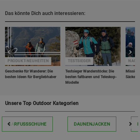
Das könnte Dich auch interessieren:
PRODUKT-NEUHEITEN
TESTSIEGER
NACH
Geschenke für Wanderer: Die
Testsieger Wanderstöcke: Die
Mission 
besten Ideen für Bergliebhaber
besten faltbaren und Teleskop-
Säcke M
Modelle
Unsere Top Outdoor Kategorien
BARFUSSSCHUHE
DAUNENJACKEN