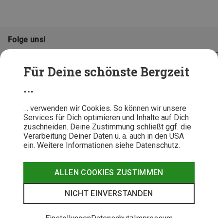
Folge uns!
Für Deine schönste Bergzeit
...
… verwenden wir Cookies. So können wir unsere
Services für Dich optimieren und Inhalte auf Dich
zuschneiden. Deine Zustimmung schließt ggf. die
Verarbeitung Deiner Daten u. a. auch in den USA
ein. Weitere Informationen siehe Datenschutz.
AGB
Datenschutz
Widerrufsbelehrung
Impressum
Hinweisgeber
Erklärung
ALLEN COOKIES ZUSTIMMEN
Barrierefr
NICHT EINVERSTANDEN
© 2026 Bergzeit GmbH © Bergsport, Outdoor & Trekking Shop