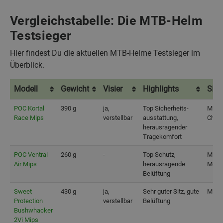
Vergleichstabelle: Die MTB-Helm
Testsieger
Hier findest Du die aktuellen MTB-Helme Testsieger im
Überblick.
Modell
Gewicht
Visier
Highlights
Sich
Modell
Gewicht
Visier
Highlights
Sich
POC Kortal
390 g
ja,
Top Sicherheits-
Mips 
Race Mips
verstellbar
ausstattung,
Chip,
herausragender
Tragekomfort
POC Ventral
260 g
-
Top Schutz,
Mips,
Air Mips
herausragende
Medic
Belüftung
Sweet
430 g
ja,
Sehr guter Sitz, gute
Mips
Protection
verstellbar
Belüftung
Bushwhacker
2Vi Mips