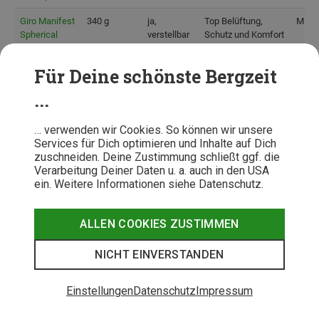
Giro Manifest
340 g
ja,
Top Belüftung,
Mips 
Spherical
verstellbar
Schutz und Komfort
Giro Source
342 g
ja,
hoher Schutz und
Mips
Für Deine schönste Bergzeit
Mips Herren
verstellbar,
Komfort, super
abnehmbar
Verstellbarkeit
...
Oakley DRT5
380 g
ja
Gute Belüftung,
Mips
Maven
stabiler Sitz
… verwenden wir Cookies. So können wir unsere
Services für Dich optimieren und Inhalte auf Dich
Scott Tago
350 g
ja,
Leicht, hoher
Mips
zuschneiden. Deine Zustimmung schließt ggf. die
Plus
verstellbar,
Tragekomfort, sehr
Verarbeitung Deiner Daten u. a. auch in den USA
abnehmbar
gutes
ein. Weitere Informationen siehe Datenschutz.
Anpassungssystem
Sweet
325 g
ja,
Top Schutzwerte,
Mips
ALLEN COOKIES ZUSTIMMEN
Protection
verstellbar,
hochwertige
Trailblazer
abnehmbar
Verarbeitung
NICHT EINVERSTANDEN
Mips
Julbo Forest
390 g
ja,
Hervorragende
Mips
Einstellungen
Datenschutz
Impressum
Evo
verstellbar
Belüftung, gutes
Tragegefühl