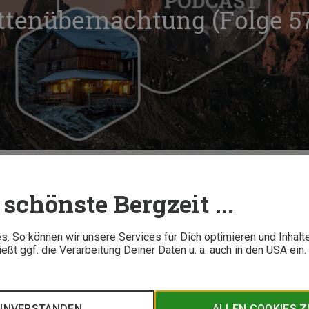
tenübernachtung (Folge 5
nübernachtung (Folge 57)
schönste Bergzeit ...
2 M
. So können wir unsere Services für Dich optimieren und Inhalt
ßt ggf. die Verarbeitung Deiner Daten u. a. auch in den USA ein
elnde Bergschuhe im Zimmer oder ein feuchter Hüttenschlafsa
rtin Miriam Roth, mit welchen Kniffen Deine Hüttenübernachtun
EINVERSTANDEN
ALLEN COOKIES 