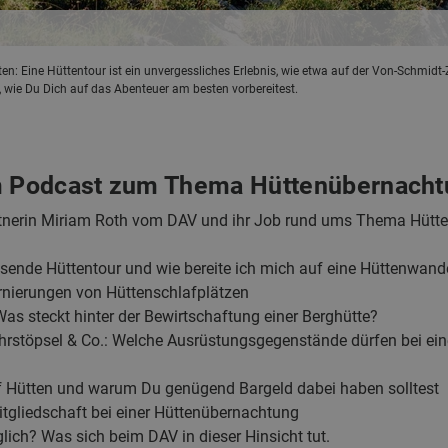
: Eine Hüttentour ist ein unvergessliches Erlebnis, wie etwa auf der Von-Schmidt
, wie Du Dich auf das Abenteuer am besten vorbereitest.
im Podcast zum Thema Hüttenübernach
rtnerin Miriam Roth vom DAV und ihr Job rund ums Thema Hütt
assende Hüttentour und wie bereite ich mich auf eine Hüttenwand
ornierungen von Hüttenschlafplätzen
 Was steckt hinter der Bewirtschaftung einer Berghütte?
Ohrstöpsel & Co.: Welche Ausrüstungsgegenstände dürfen bei ei
uf Hütten und warum Du genügend Bargeld dabei haben solltest
Mitgliedschaft bei einer Hüttenübernachtung
ich? Was sich beim DAV in dieser Hinsicht tut.