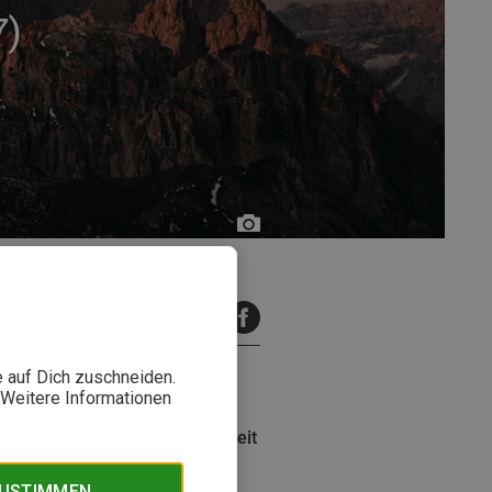
7)
Foto:
DAV
Sektion
Bremen/Johann
inuten Lesezeit
C.
Faust
e auf Dich zuschneiden.
. Weitere Informationen
ck? In dieser Folge des Bergzeit
g gelingt und was Du dabei
ZUSTIMMEN