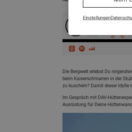
Einstellungen
Datenschu
Die Bergwelt erlebst Du nirgendwo
beim Kaiserschmarren in der Stu
zu kuscheln? Damit dieser Idylle 
Im Gespräch mit DAV-Hüttenexpert
Ausrüstung für Deine Hüttenwande