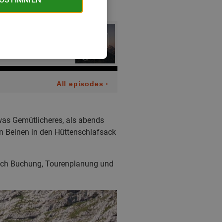
twas Gemütlicheres, als abends
n Beinen in den Hüttenschlafsack
tlich Buchung, Tourenplanung und