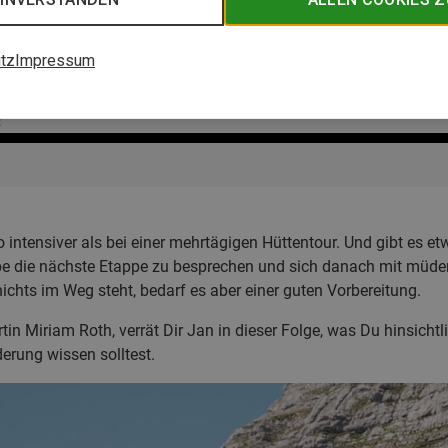
tz
Impressum
 intensiver als bei einer mehrtägigen Hüttentour. Und gibt es e
be die nächste Etappe zu besprechen und sich danach mit müde
nichts im Weg steht, bedarf es aber einer guten Vorbereitung.
in Miriam Roth, verrät Dir Jan in dieser Folge, was Du hinsich
rung wissen solltest.