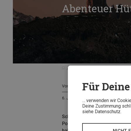
Abenteuer Hüt
Bergzeit Podcast
Abenteuer Hütte
Für Deine 
Von
Bergzeit Team
6. Juni 2024
… verwenden wir Cookies
Deine Zustimmung schlie
siehe Datenschutz.
Schnarcher im Bettenlager, müff
Podcast verrät Dir die DAV-Expe
haben solltest.
NICHT 