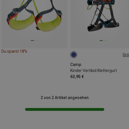
Du sparst 18%
Gr
ONE SIZE
Camp
Kinder Vertikid Klettergurt
63,95 €
2 von 2 Artikel angesehen