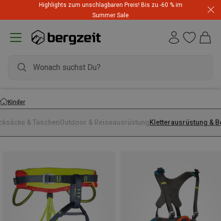
Highlights zum unschlagbaren Preis! Bis zu -60 % im
Summer Sale
Kinder
cksäcke & Taschen
Outdoor & Reiseausrüstung
Kletterausrüstung & 