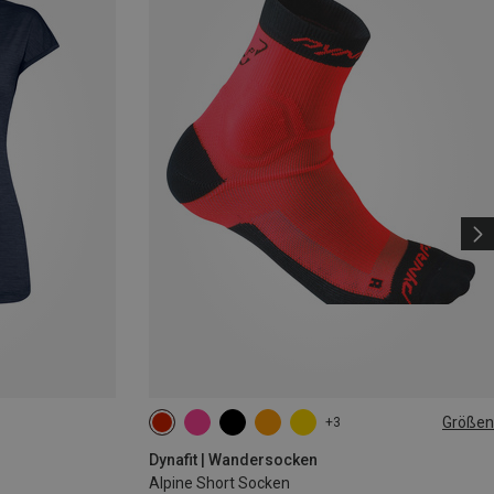
Größen
+3
39|40|41|42
43|44|45|46
Dynafit | Wandersocken
Alpine Short Socken