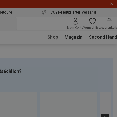
Retoure
CO2e-reduzierter Versand
Mein Konto
Wunschliste
Warenkorb
Shop
Magazin
Second Hand
tsächlich?