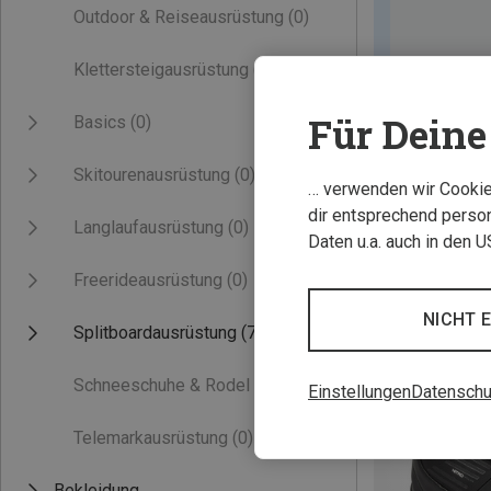
Outdoor & Reiseausrüstung
(0)
Klettersteigausrüstung
(0)
Für Deine 
Basics
(0)
Skitourenausrüstung
(0)
… verwenden wir Cookies
dir entsprechend person
Langlaufausrüstung
(0)
Daten u.a. auch in den 
Freerideausrüstung
(0)
NICHT 
Splitboardausrüstung
(7)
Schneeschuhe & Rodel
(0)
Einstellungen
Datenschu
Telemarkausrüstung
(0)
Bekleidung