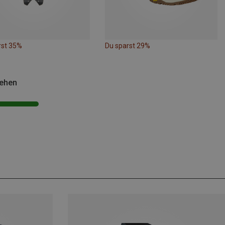
rst 35%
Du sparst 29%
sehen