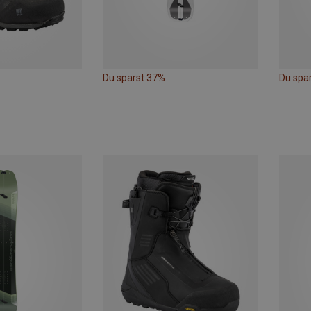
Du sparst 37%
Du spa