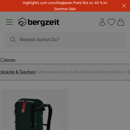
Highlights zum unschlagbaren Preis! Bis zu -60 % im
Summer Sale
Herren
cksäcke & Taschen
Kletterausrüstung & Boulderausrüstung
Outdoor &