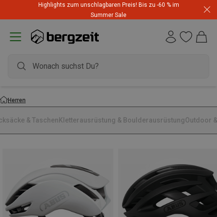
Highlights zum unschlagbaren Preis! Bis zu -60 % im
Summer Sale
Herren
cksäcke & Taschen
Kletterausrüstung & Boulderausrüstung
Outdoor &