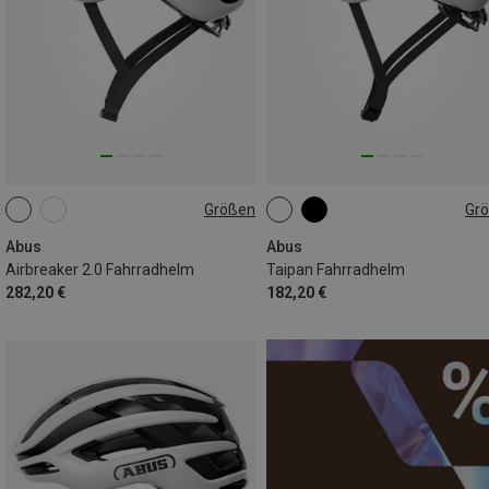
Größen
Gr
51-55CM
54-58CM
51-55CM
54-58CM
57-61CM
57-61CM
Abus
Abus
Airbreaker 2.0 Fahrradhelm
Taipan Fahrradhelm
282,20 €
182,20 €