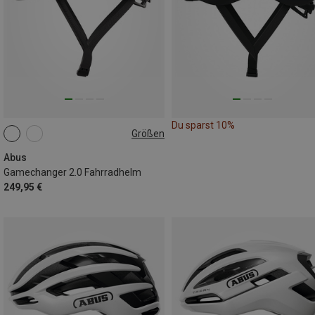
Du sparst 10%
Größen
51-55CM
54-58CM
57-61CM
Abus
Gamechanger 2.0 Fahrradhelm
249,95 €