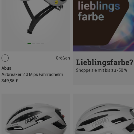
Größen
Lieblingsfarbe?
51-55CM
54-58CM
57-61CM
Abus
Shoppe sie mit bis zu -50 %
Airbreaker 2.0 Mips Fahrradhelm
349,95 €