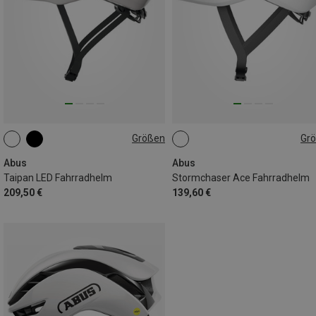
Größen
Gr
54-58CM
57-61CM
Abus
Abus
Taipan LED Fahrradhelm
Stormchaser Ace Fahrradhelm
209,50 €
139,60 €