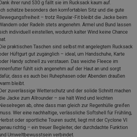
Dank ihrer rund 530 g fällt sie im Rucksack kaum auf.
Ich schätze besonders den komfortablen Sitz und die gute
Bewegungsfreiheit – trotz Regular-Fit bleibt die Jacke beim
Wandern oder Radeln stets angenehm. Ärmel und Bund lassen
sich individuell einstellen, wodurch kalter Wind keine Chance
hat.
Die praktischen Taschen sind selbst mit angelegtem Rucksack
oder Hüftgurt gut zugänglich – ideal, um Handschuhe, Karte
oder Handy schnell zu verstauen. Das weiche Fleece im
Innenfutter fühlt sich angenehm auf der Haut an und sorgt
dafür, dass es auch bei Ruhephasen oder Abenden draußen
warm bleibt.
Der zuverlässige Wetterschutz und der solide Schnitt machen
die Jacke zum Allrounder – sie hält Wind und leichten
Nieselregen ab, ohne dass man gleich zur Regenhülle greifen
muss. Wer eine nachhaltige, verlässliche Softshell für Frühling,
Herbst oder sportliche Touren sucht, liegt mit der Cyclone VI
genau richtig – ein treuer Begleiter, der durchdachte Funktion
und Umweltbewusstsein verbindet.