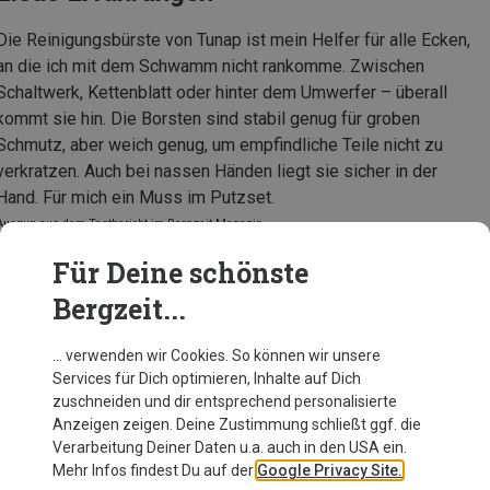
Die Reinigungsbürste von Tunap ist mein Helfer für alle Ecken,
an die ich mit dem Schwamm nicht rankomme. Zwischen
Schaltwerk, Kettenblatt oder hinter dem Umwerfer – überall
kommt sie hin. Die Borsten sind stabil genug für groben
Schmutz, aber weich genug, um empfindliche Teile nicht zu
verkratzen. Auch bei nassen Händen liegt sie sicher in der
Hand. Für mich ein Muss im Putzset.
Auszug aus dem Testbericht im Bergzeit Magazin
Für Deine schönste
Bergzeit...
Tunap Sports Reinigungsbürste Pro
… verwenden wir Cookies. So können wir unsere
Services für Dich optimieren, Inhalte auf Dich
zuschneiden und dir entsprechend personalisierte
Anzeigen zeigen. Deine Zustimmung schließt ggf. die
Zur Produktseite
Verarbeitung Deiner Daten u.a. auch in den USA ein.
Mehr Infos findest Du auf der
Google Privacy Site.