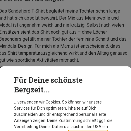
Das Sandefjord T-Shirt begleitet meine Tochter schon lange
und hat sich absolut bewährt. Der Mix aus Merinowolle und
Modal ist angenehm weich und nie kratzig. Selbst nach vielen
Einsätzen sieht das Shirt noch gut aus – ohne Löcher.
Besonders gefällt meiner Tochter der feminine Schnitt und das
Mandala-Design. Für mich als Mama ist entscheidend, dass
das Shirt temperaturausgleichend wirkt und den Alltag genauso
gut wie sportliche Aktivitäten mitmacht.
Auszug aus dem Testbericht im Bergzeit Magazin
Für Deine schönste
Bergzeit...
Trollkids Kinder Sandefjord T-Shirt
… verwenden wir Cookies. So können wir unsere
Services für Dich optimieren, Inhalte auf Dich
zuschneiden und dir entsprechend personalisierte
Anzeigen zeigen. Deine Zustimmung schließt ggf. die
Zur Produktseite
Verarbeitung Deiner Daten u.a. auch in den USA ein.