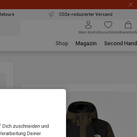
Retoure
CO2e-reduzierter Versand
Mein Konto
Wunschliste
Warenkorb
Shop
Magazin
Second Hand
uf Dich zuschneiden und
Verarbeitung Deiner