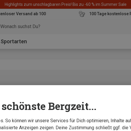
Highlights zum unschlagbaren Preis! Bis zu -60 % im Summer Sale
enloser Versand ab 100
100 Tage kostenlose 
o
Sportarten
equem eine Daunenjacke darunter Platz hat“
schönste Bergzeit...
. So können wir unsere Services für Dich optimieren, Inhalte a
alisierte Anzeigen zeigen. Deine Zustimmung schließt ggf. die 
cke