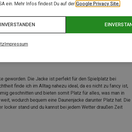
USA ein. Mehr Infos findest Du auf der
Google Privacy Site.
EINVERSTANDEN
EINVERSTA
tz
Impressum
e geworden. Die Jacke ist perfekt für den Spielplatz bei
eit finde ich im Alltag nahezu ideal, da es nicht zu fancy ist,
umig geschnitten und bieten somit Platz für alles, was man in
r weit, wodurch bequem eine Daunenjacke darunter Platz hat. Die
locker stand und du kannst bei jedem Wetter draußen Zeit