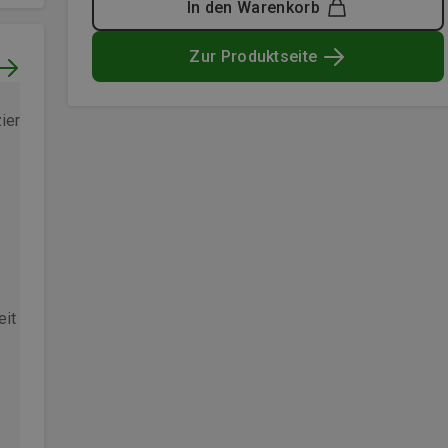
In den Warenkorb
Zur Produktseite
Gute Qualität und fairer P
zierter Kauf
Verifizierter Kauf
eit Kunde
Gute Qualität und fairer Preis
Bergzeit Kunde