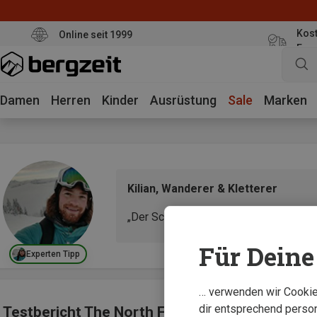
Kost
Online seit 1999
Eur
Damen
Herren
Kinder
Ausrüstung
Sale
Marken
Kilian, Wanderer & Kletterer
„Der Schnitt ist eher weit, wodurch b
Für Deine 
Experten Tipp
… verwenden wir Cookies
dir entsprechend person
Testbericht The North Face Antora Herren Ja