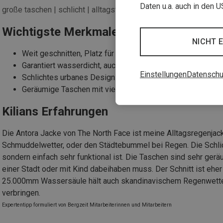
Daten u.a. auch in den 
große taschen | schlicht | alltagstauglich
Wichtigste Merkmale
NICHT 
Weit geschnitten, Platz für Isolationsjacke darunter
Garantiert wasserdicht, auch bei starkem Regen
Einstellungen
Datenschu
Schlichtes urbanes Design für den Alltag
Geräumige Taschen mit viel Stauraum
Kilians Erfahrungen
Die Antora Jacke von The North Face ist meine Alltagsregenjack
Schmuddelwetter, oder den Städtebummel bei Regen. Die Schlichth
sondern einfach sehr funktional ist. Die Taschen sind sehr gerä
einer Stadt oder mit Kind dabeihaben muss. Der Schnitt ist ehe
25.000mm Wassersäule hält auch skandinavischem Regenwetter 
verbringen.
Expertentipp formuliert von Bergzeit Mitarbeiterinnen und Mitarbeitern