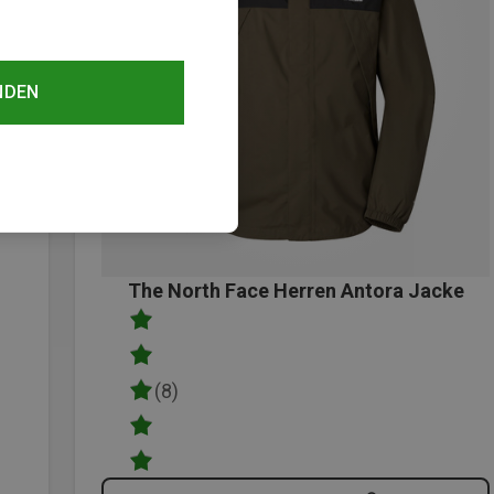
NDEN
The North Face Herren Antora Jacke
(8)