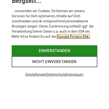
Bergzeit...
The North Face Damen Summit Off Width
Hose
… verwenden wir Cookies. So können wir unsere
Services für Dich optimieren, Inhalte auf Dich
zuschneiden und dir entsprechend personalisierte
Anzeigen zeigen. Deine Zustimmung schließt ggf. die
Zur Produktseite
Verarbeitung Deiner Daten u.a. auch in den USA ein.
Mehr Infos findest Du auf der
Google Privacy Site.
EINVERSTANDEN
NICHT EINVERSTANDEN
Einstellungen
Datenschutz
Impressum