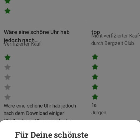
Wäre eine schöne Uhr hab
top
Nicht verfizierter Kauf
jedoch nach…
durch Bergzeit Club
Verifizierter Kauf
1a
Wäre eine schöne Uhr hab jedoch
Jürgen
nach dem Download einiger
Städten keine Chance mehr die
Uhr mit meinem Handy zu
Für Deine schönste
verbinden