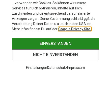
Mehr anzeigen
Ladekabel-Befestigung ein
Höhenmessung dabei i
… verwenden wir Cookies. So können wir unsere
Mehr anzeigen
Bergzeit Kunde
Services für Dich optimieren, Inhalte auf Dich
bisschen besser halten könnte.
es bei der Konkurrenz 
Arnold
zuschneiden und dir entsprechend personalisierte
Für mich sind das aber beides
im deutlich höherprei
Anzeigen zeigen. Deine Zustimmung schließt ggf. die
Nebensächlichkeiten, da ich
Bereich. Trainings mus
Verarbeitung Deiner Daten u.a. auch in den USA ein.
primär eine schnell einsatzbereite
noch genauer ausprobi
Mehr Infos findest Du auf der
Google Privacy Site.
Uhr mit wenig Gewicht und exakter
Datenaufzeichnung gesucht habe.
EINVERSTANDEN
Genau diese Wünsche erfüllt die
Run mit Bravour!
NICHT EINVERSTANDEN
Einstellungen
Datenschutz
Impressum