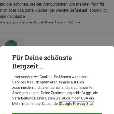
und die schönen, breiten Armbündchen. Am meisten fällt für
mich aber das ganz kuschelige, weiche Gefühl auf, sobald ich
hineinschlüpfe.
Beratungstipp aus unseren Bergzeit Filialen Gmund & Holzkirchen
Super.Natural Damen Everyday Hoodie Jack
Für Deine schönste
Bergzeit...
Zur Produktseite
… verwenden wir Cookies. So können wir unsere
Services für Dich optimieren, Inhalte auf Dich
zuschneiden und dir entsprechend personalisierte
Anzeigen zeigen. Deine Zustimmung schließt ggf. die
Verarbeitung Deiner Daten u.a. auch in den USA ein.
Mehr Infos findest Du auf der
Google Privacy Site.