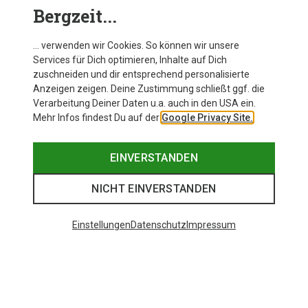
Bergzeit...
Silva Free Stirnlampe 14.4Wh Ersatzakku
… verwenden wir Cookies. So können wir unsere
Services für Dich optimieren, Inhalte auf Dich
zuschneiden und dir entsprechend personalisierte
Anzeigen zeigen. Deine Zustimmung schließt ggf. die
Zur Produktseite
Verarbeitung Deiner Daten u.a. auch in den USA ein.
Mehr Infos findest Du auf der
Google Privacy Site.
EINVERSTANDEN
NICHT EINVERSTANDEN
Einstellungen
Datenschutz
Impressum