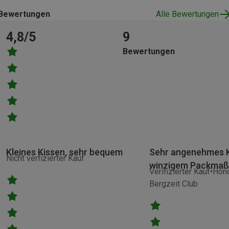
Bewertungen
Alle Bewertungen
4,8/5
9
Bewertungen
Kleines Kissen, sehr bequem
Sehr angenehmes K
Nicht verfizierter Kauf
winzigem Packmaß
Verifizierter Kauf
Hono
Bergzeit Club