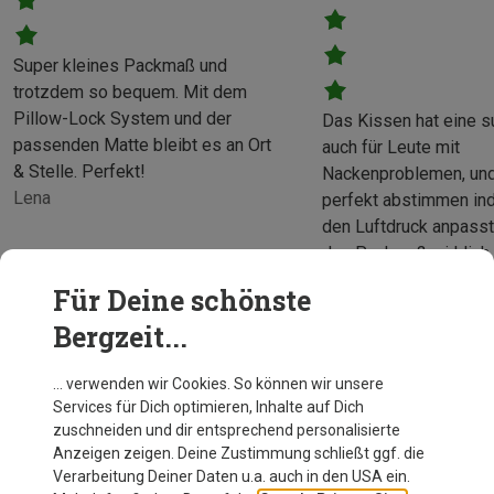
Super kleines Packmaß und
trotzdem so bequem. Mit dem
Pillow-Lock System und der
Das Kissen hat eine s
passenden Matte bleibt es an Ort
auch für Leute mit
& Stelle. Perfekt!
Nackenproblemen, und
Lena
perfekt abstimmen i
den Luftdruck anpasst
das Packmaß wirklich 
habe es in die Tasche
Für Deine schönste
Mehr anzeigen
Isomatte dazugequetsc
David
Bergzeit...
wirkt ebenfalls hochwe
… verwenden wir Cookies. So können wir unsere
Services für Dich optimieren, Inhalte auf Dich
zuschneiden und dir entsprechend personalisierte
Anzeigen zeigen. Deine Zustimmung schließt ggf. die
Verarbeitung Deiner Daten u.a. auch in den USA ein.