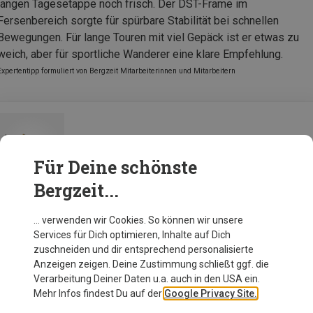
langen Tagesetappe noch frisch. Der DST-Frame im
Fersenbereich sorgte für spürbare Stabilität bei schnellen
Bewegungen. Für lange Touren mit viel Gepäck ist er etwas zu
weich, aber für sportliche Wanderer eine klare Empfehlung.
Expertentipp formuliert von Bergzeit Mitarbeiterinnen und Mitarbeitern
Scarpa Herren Rush 2 Pro GTX Schuhe
Für Deine schönste
Bergzeit...
Zur Produktseite
… verwenden wir Cookies. So können wir unsere
Services für Dich optimieren, Inhalte auf Dich
zuschneiden und dir entsprechend personalisierte
Anzeigen zeigen. Deine Zustimmung schließt ggf. die
Verarbeitung Deiner Daten u.a. auch in den USA ein.
Mehr Infos findest Du auf der
Google Privacy Site.