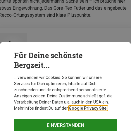
dürfte spontan nicht jedermanns Sache sein – ich brauche hier
etwas Eingewöhnung. Das Gore-Tex Futter und das eingebaute
Recco-Ortungssystem sind klare Pluspunkte.
Scarpa Herren Moraine GTX Schuhe
Für Deine schönste
Bergzeit...
Zur Produktseite
… verwenden wir Cookies. So können wir unsere
Services für Dich optimieren, Inhalte auf Dich
zuschneiden und dir entsprechend personalisierte
Anzeigen zeigen. Deine Zustimmung schließt ggf. die
Verarbeitung Deiner Daten u.a. auch in den USA ein.
Mehr Infos findest Du auf der
Google Privacy Site.
EINVERSTANDEN