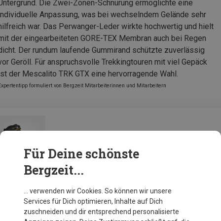
Untergrund. Die Zwei-Zonen-Schnürung ermöglichte eine
individuelle Anpassung, was bei wechselndem Gelände sehr
hilfreich war. Das Perwanger-Leder wirkte hochwertig und hielt
mit der eingearbeiteten GORE-TEX Membran auch bei Regen
dicht. Der rundum laufende Gummirand schützte zuverlässig
vor Geröll. Für anspruchsvolle Trekkingtouren mit viel Gepäck
ist der Mescalito TRK GTX eine hervorragende Wahl.
Expertentipp formuliert von Bergzeit Mitarbeiterinnen und Mitarbeitern
Scarpa Herren Mescalito TRK GTX Schuhe
Für Deine schönste
Bergzeit...
Zur Produktseite
… verwenden wir Cookies. So können wir unsere
Services für Dich optimieren, Inhalte auf Dich
zuschneiden und dir entsprechend personalisierte