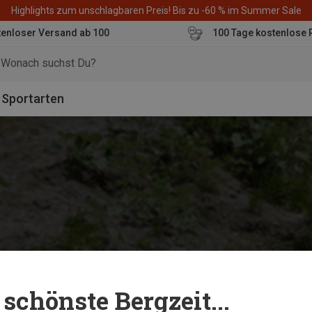
Highlights zum unschlagbaren Preis! Bis zu -60 % im Summer Sale
enloser Versand ab 100
100 Tage kostenlose 
o
Sportarten
schönste Bergzeit...