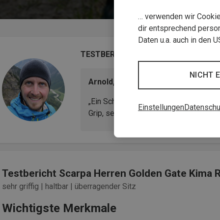
… verwenden wir Cookies
dir entsprechend person
Daten u.a. auch in den 
TESTBERICHT
NICHT 
Arnold, Bergsport-Experte
„Ein Schuh, auf den man sich jederzeit
Einstellungen
Datenschu
Grip, selbst auf eisigem Untergrund.“
Testbericht Scarpa Herren Golden Gate Kima R
sehr griffig | haltbar | überragender Sitz
Wichtigste Merkmale