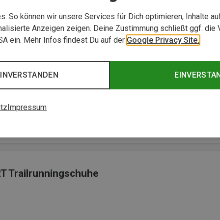
. So können wir unsere Services für Dich optimieren, Inhalte a
alisierte Anzeigen zeigen. Deine Zustimmung schließt ggf. die 
USA ein. Mehr Infos findest Du auf der
Google Privacy Site.
EINVERSTANDEN
EINVERSTA
 verlassen kann – mit exzellenter Seitenstabilität und sicherem
tz
Impressum
T Trailrunningschuhe