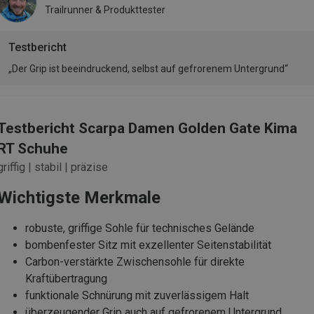
Trailrunner & Produkttester
Testbericht
„Der Grip ist beeindruckend, selbst auf gefrorenem Untergrund“
Testbericht Scarpa Damen Golden Gate Kima
RT Schuhe
griffig | stabil | präzise
Wichtigste Merkmale
robuste, griffige Sohle für technisches Gelände
bombenfester Sitz mit exzellenter Seitenstabilität
Carbon-verstärkte Zwischensohle für direkte
Kraftübertragung
funktionale Schnürung mit zuverlässigem Halt
überzeugender Grip auch auf gefrorenem Untergrund