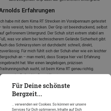
Arnolds Erfahrungen
Ich habe mit dem Kima RT Strecken im Voralpenraum getestet
– teils vereist, teils trocken. Der Grip ist beeindruckend, selbst
auf gefrorenem Untergrund. Der Schuh sitzt extrem stabil am
Fuß, was vor allem bei technischerem Gelände Sicherheit gibt.
Auch das Schnürsystem ist durchdacht: schnell, direkt,
zuverlässig. Für mich fühlt sich der Schuh eher wie ein leichter
Bergschuh an – man merkt, dass Scarpa hier viel Erfahrung
eingebracht hat. Wer einen langlebigen, präzisen
Trailrunningschuh sucht, ist beim Kima RT genau richtig.
Auszug aus dem Testbericht im Bergzeit Magazin
Für Deine schönste
Bergzeit...
Scarpa Damen Golden Gate Kima RT Schuhe
… verwenden wir Cookies. So können wir unsere
Services für Dich optimieren, Inhalte auf Dich