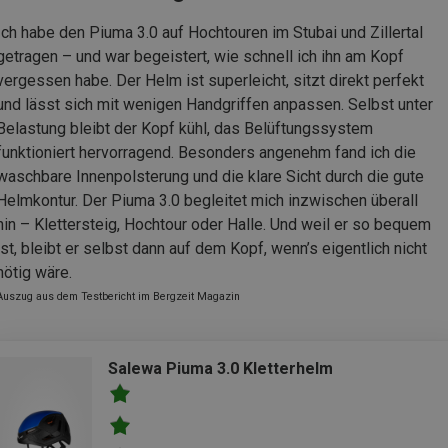
Ich habe den Piuma 3.0 auf Hochtouren im Stubai und Zillertal
getragen – und war begeistert, wie schnell ich ihn am Kopf
vergessen habe. Der Helm ist superleicht, sitzt direkt perfekt
und lässt sich mit wenigen Handgriffen anpassen. Selbst unter
Belastung bleibt der Kopf kühl, das Belüftungssystem
funktioniert hervorragend. Besonders angenehm fand ich die
waschbare Innenpolsterung und die klare Sicht durch die gute
Helmkontur. Der Piuma 3.0 begleitet mich inzwischen überall
hin – Klettersteig, Hochtour oder Halle. Und weil er so bequem
ist, bleibt er selbst dann auf dem Kopf, wenn’s eigentlich nicht
nötig wäre.
Auszug aus dem Testbericht im Bergzeit Magazin
Salewa Piuma 3.0 Kletterhelm