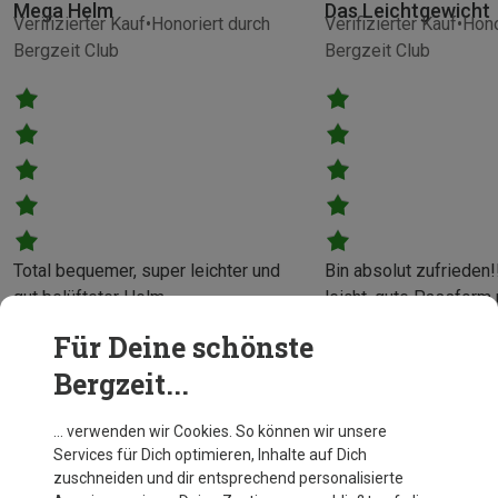
Mega Helm
Das Leichtgewicht
Verifizierter Kauf
Honoriert durch
Verifizierter Kauf
Hono
Bergzeit Club
Bergzeit Club
Total bequemer, super leichter und
Bin absolut zufrieden!
gut belüfteter Helm.
leicht, gute Passform 
KlareKaufempfehlung.
einstellbar. Ein treuer Begleiter in
Für Deine schönste
Theresa
den Bergen
Bergzeit...
Richard
… verwenden wir Cookies. So können wir unsere
Services für Dich optimieren, Inhalte auf Dich
zuschneiden und dir entsprechend personalisierte