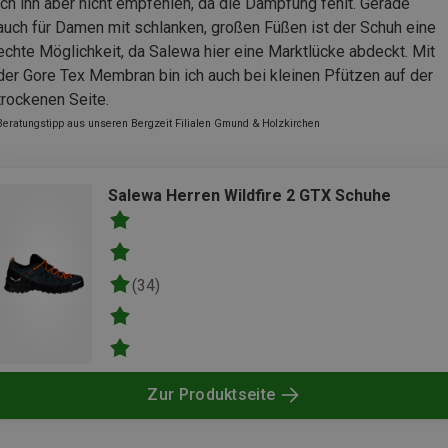
ich ihn aber nicht empfehlen, da die Dämpfung fehlt. Gerade
auch für Damen mit schlanken, großen Füßen ist der Schuh eine
echte Möglichkeit, da Salewa hier eine Marktlücke abdeckt. Mit
der Gore Tex Membran bin ich auch bei kleinen Pfützen auf der
trockenen Seite.
Beratungstipp aus unseren Bergzeit Filialen Gmund & Holzkirchen
Salewa Herren Wildfire 2 GTX Schuhe
(34)
Zur Produktseite