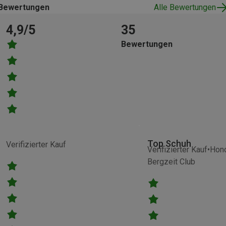
Bewertungen
Alle Bewertungen
4,9/5
35
Bewertungen
Top Schuh
Verifizierter Kauf
Verifizierter Kauf
Hono
Bergzeit Club