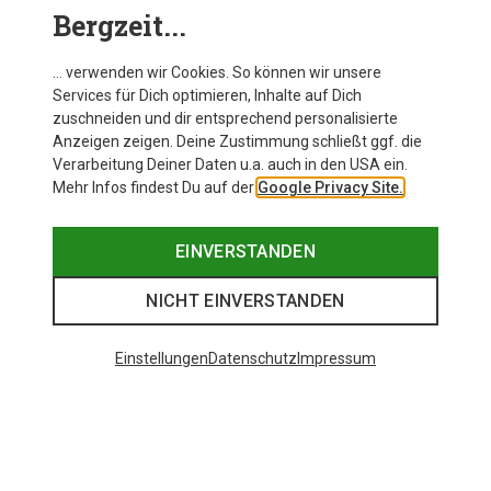
Bergzeit...
Salewa Herren Sella Free 3L PTX Jacke
… verwenden wir Cookies. So können wir unsere
Services für Dich optimieren, Inhalte auf Dich
zuschneiden und dir entsprechend personalisierte
Anzeigen zeigen. Deine Zustimmung schließt ggf. die
Zur Produktseite
Verarbeitung Deiner Daten u.a. auch in den USA ein.
Mehr Infos findest Du auf der
Google Privacy Site.
EINVERSTANDEN
NICHT EINVERSTANDEN
Einstellungen
Datenschutz
Impressum