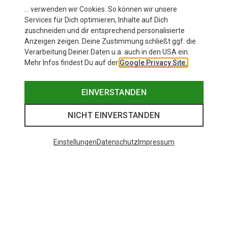
Michel
und das wird durch den
kann eigentlich nie wa
… verwenden wir Cookies. So können wir unsere
Drahtbügel am unteren
Abseilen ist auch seh
Services für Dich optimieren, Inhalte auf Dich
zuschneiden und dir entsprechend personalisierte
Karabinerende verhindert. Man
Bei anderen muss man
Anzeigen zeigen. Deine Zustimmung schließt ggf. die
muss den Twistlock hier in
Hand oder den Daume
Verarbeitung Deiner Daten u.a. auch in den USA ein.
Kombination mit Verdrehschutz
aufpassen. Bei dem E
Mehr Infos findest Du auf der
Google Privacy Site.
des Karabiners und der
sehe ich da keine Gefa
Konstrukion des Geräts bewerten.
obToprope oder Vorst
EINVERSTANDEN
Der Schlitz im Ergo Belay ist so
Ding macht Spaß und i
eng, dass es nicht über den
Wärmstens zu empfeh
NICHT EINVERSTANDEN
Twistlock-Verschluss rutschen
kann. Somit ist der Karabiner in
Verwendung mit dem Ergo Belay
Einstellungen
Datenschutz
Impressum
deutlich mehr als "nur akzeptabel".
Salewa hat aus Komfortgründen
bewusst auf einen Trilock
verzichtet, da ein Trilock mehr
Bedienaufwand verlangt und
gerade für Anfänger unangenehm
umständlich ist. Zum Thema