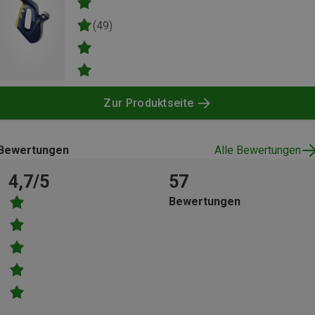
(49)
Zur Produktseite
Bewertungen
Alle Bewertungen
4,7/5
57
Bewertungen