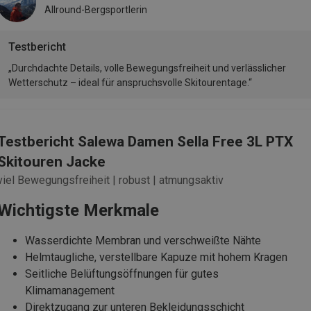
Allround-Bergsportlerin
Testbericht
„Durchdachte Details, volle Bewegungsfreiheit und verlässlicher
Wetterschutz – ideal für anspruchsvolle Skitourentage.“
Testbericht Salewa Damen Sella Free 3L PTX
Skitouren Jacke
viel Bewegungsfreiheit | robust | atmungsaktiv
Wichtigste Merkmale
Wasserdichte Membran und verschweißte Nähte
Helmtaugliche, verstellbare Kapuze mit hohem Kragen
Seitliche Belüftungsöffnungen für gutes
Klimamanagement
Direktzugang zur unteren Bekleidungsschicht