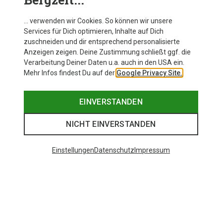
Salewa Damen Sella Free 3L PTX Jacke
… verwenden wir Cookies. So können wir unsere
Services für Dich optimieren, Inhalte auf Dich
zuschneiden und dir entsprechend personalisierte
Anzeigen zeigen. Deine Zustimmung schließt ggf. die
Zur Produktseite
Verarbeitung Deiner Daten u.a. auch in den USA ein.
Mehr Infos findest Du auf der
Google Privacy Site.
EINVERSTANDEN
NICHT EINVERSTANDEN
Einstellungen
Datenschutz
Impressum