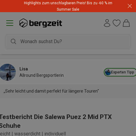
Highlights zum unschlagbaren Preis! Bis zu -60 % im
Summer Sale
Lisa
Experten Tipp
Allround Bergsportlerin
„Sehr leicht und damit perfekt für längere Touren“
Testbericht Die Salewa Puez 2 Mid PTX
Schuhe
leicht | wasserdicht | individuell